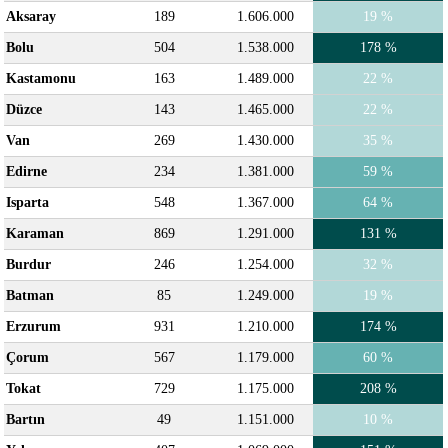
Aksaray
189
1.606.000
19 %
Bolu
504
1.538.000
178 %
Kastamonu
163
1.489.000
22 %
Düzce
143
1.465.000
22 %
Van
269
1.430.000
35 %
Edirne
234
1.381.000
59 %
Isparta
548
1.367.000
64 %
Karaman
869
1.291.000
131 %
Burdur
246
1.254.000
32 %
Batman
85
1.249.000
19 %
Erzurum
931
1.210.000
174 %
Çorum
567
1.179.000
60 %
Tokat
729
1.175.000
208 %
Bartın
49
1.151.000
10 %