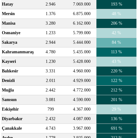
Hatay
2.946
7.069.000
193 %
Mersin
1.376
6.875.000
48 %
Manisa
3.280
6.162.000
206 %
Osmaniye
1.233
5.799.000
42 %
Sakarya
2.944
5.444.000
84 %
Kahramanmaraş
4.780
5.435.000
113 %
Kayseri
1.230
5.428.000
43 %
Balıkesir
3.331
4.960.000
220 %
Denizli
2.011
4.929.000
122 %
Muğla
2.442
4.772.000
212 %
Samsun
3.081
4.590.000
201 %
Eskişehir
799
4.367.000
29 %
Diyarbakır
2.432
4.087.000
136 %
Çanakkale
4.743
3.967.000
691 %
Aydın
1.778
3.925.000
212 %