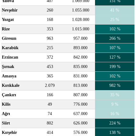
Yalova
407
1.069.000
151 %
Nevşehir
260
1.055.000
41 %
Yozgat
168
1.028.000
25 %
Rize
353
1.015.000
102 %
Giresun
963
957.000
266 %
Karabük
215
893.000
107 %
Erzincan
372
842.000
127 %
Şırnak
453
835.000
199 %
Amasya
365
831.000
102 %
Kırıkkale
2.079
813.000
982 %
Çankırı
166
807.000
35 %
Kilis
49
776.000
9 %
Ağrı
74
637.000
16 %
Siirt
802
626.000
224 %
Kırşehir
414
576.000
138 %