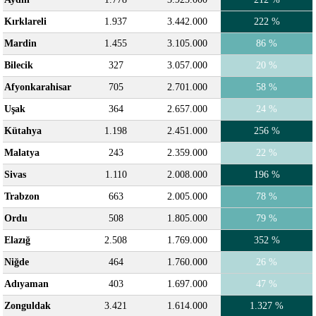
Kırklareli
1.937
3.442.000
222 %
Mardin
1.455
3.105.000
86 %
Bilecik
327
3.057.000
20 %
Afyonkarahisar
705
2.701.000
58 %
Uşak
364
2.657.000
24 %
Kütahya
1.198
2.451.000
256 %
Malatya
243
2.359.000
22 %
Sivas
1.110
2.008.000
196 %
Trabzon
663
2.005.000
78 %
Ordu
508
1.805.000
79 %
Elazığ
2.508
1.769.000
352 %
Niğde
464
1.760.000
26 %
Adıyaman
403
1.697.000
47 %
Zonguldak
3.421
1.614.000
1.327 %