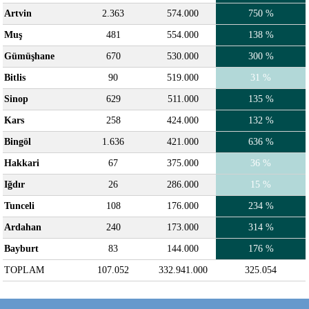
Artvin
2.363
574.000
750 %
Muş
481
554.000
138 %
Gümüşhane
670
530.000
300 %
Bitlis
90
519.000
31 %
Sinop
629
511.000
135 %
Kars
258
424.000
132 %
Bingöl
1.636
421.000
636 %
Hakkari
67
375.000
36 %
Iğdır
26
286.000
15 %
Tunceli
108
176.000
234 %
Ardahan
240
173.000
314 %
Bayburt
83
144.000
176 %
TOPLAM
107.052
332.941.000
325.054