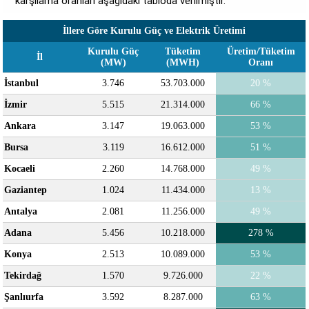
karşılama oranları aşağıdaki tabloda verilmiştir.
İllere Göre Kurulu Güç ve Elektrik Üretimi
Kurulu Güç
Tüketim
Üretim/Tüketim
İl
(MW)
(MWH)
Oranı
İstanbul
3.746
53.703.000
20 %
İzmir
5.515
21.314.000
66 %
Ankara
3.147
19.063.000
53 %
Bursa
3.119
16.612.000
51 %
Kocaeli
2.260
14.768.000
49 %
Gaziantep
1.024
11.434.000
13 %
Antalya
2.081
11.256.000
49 %
Adana
5.456
10.218.000
278 %
Konya
2.513
10.089.000
53 %
Tekirdağ
1.570
9.726.000
22 %
Şanlıurfa
3.592
8.287.000
63 %