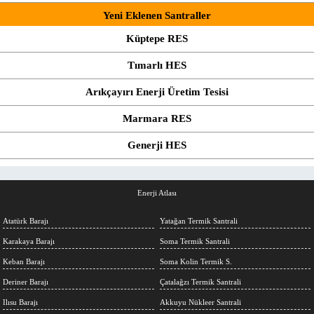
Yeni Eklenen Santraller
Küptepe RES
Tımarlı HES
Arıkçayırı Enerji Üretim Tesisi
Marmara RES
Generji HES
Enerji Atlası
Atatürk Barajı
Yatağan Termik Santrali
Karakaya Barajı
Soma Termik Santrali
Keban Barajı
Soma Kolin Termik S.
Deriner Barajı
Çatalağzı Termik Santrali
Ilısu Barajı
Akkuyu Nükleer Santrali