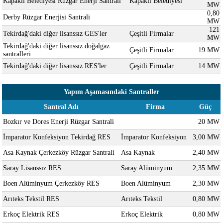
Kapaklı Belediyesi Rüzgar Enerji Santrali
Kapaklı Belediyesi
MW
0,80
Derby Rüzgar Enerjisi Santrali
MW
121
Tekirdağ'daki diğer lisanssız GES'ler
Çeşitli Firmalar
MW
Tekirdağ'daki diğer lisanssız doğalgaz
Çeşitli Firmalar
19 MW
santralleri
Tekirdağ'daki diğer lisanssız RES'ler
Çeşitli Firmalar
14 MW
Yapım Aşamasındaki Santraller
Santral Adı
Firma
Güç
Bozkır ve Dores Enerji Rüzgar Santrali
20 MW
İmparator Konfeksiyon Tekirdağ RES
İmparator Konfeksiyon
3,00 MW
Asa Kaynak Çerkezköy Rüzgar Santrali
Asa Kaynak
2,40 MW
Saray Lisanssız RES
Saray Alüminyum
2,35 MW
Boen Alüminyum Çerkezköy RES
Boen Alüminyum
2,30 MW
Arıteks Tekstil RES
Arıteks Tekstil
0,80 MW
Erkoç Elektrik RES
Erkoç Elektrik
0,80 MW