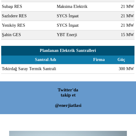
Subaşı RES
Maksima Elektrik
21 MW
Sazlıdere RES
SYCS İnşaat
21 MW
Yeniköy RES
SYCS İnşaat
21 MW
Şahin GES
YBT Enerji
15 MW
Planlanan Elektrik Santralleri
Santral Adı
Firma
Güç
Tekirdağ Saray Termik Santrali
300 MW
Twitter'da
takip et
@enerjiatlasi