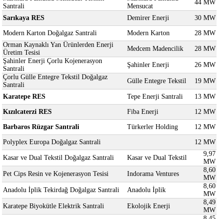
44 MW
Santrali
Mensucat
Sarıkaya RES
Demirer Enerji
30 MW
Modern Karton Doğalgaz Santrali
Modern Karton
28 MW
Orman Kaynaklı Yan Ürünlerden Enerji
Medcem Madencilik
28 MW
Üretim Tesisi
Şahinler Enerji Çorlu Kojenerasyon
Şahinler Enerji
26 MW
Santrali
Çorlu Gülle Entegre Tekstil Doğalgaz
Gülle Entegre Tekstil
19 MW
Santrali
Karatepe RES
Tepe Enerji Santrali
13 MW
Kızılcaterzi RES
Fiba Enerji
12 MW
Barbaros Rüzgar Santrali
Türkerler Holding
12 MW
Polyplex Europa Doğalgaz Santrali
12 MW
9,97
Kasar ve Dual Tekstil Doğalgaz Santrali
Kasar ve Dual Tekstil
MW
8,60
Pet Cips Resin ve Kojenerasyon Tesisi
Indorama Ventures
MW
8,60
Anadolu İplik Tekirdağ Doğalgaz Santrali
Anadolu İplik
MW
8,49
Karatepe Biyokütle Elektrik Santrali
Ekolojik Enerji
MW
8,45