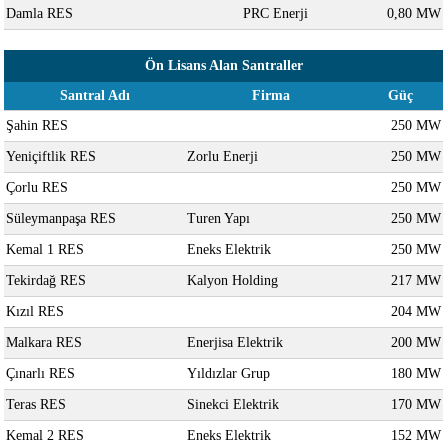
Damla RES
PRC Enerji
0,80 MW
Ön Lisans Alan Santraller
Santral Adı
Firma
Güç
Şahin RES
250 MW
Yeniçiftlik RES
Zorlu Enerji
250 MW
Çorlu RES
250 MW
Süleymanpaşa RES
Turen Yapı
250 MW
Kemal 1 RES
Eneks Elektrik
250 MW
Tekirdağ RES
Kalyon Holding
217 MW
Kızıl RES
204 MW
Malkara RES
Enerjisa Elektrik
200 MW
Çınarlı RES
Yıldızlar Grup
180 MW
Teras RES
Sinekci Elektrik
170 MW
Kemal 2 RES
Eneks Elektrik
152 MW