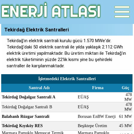
Tekirdağ Elektrik Santralleri
Tekirdağ'ın elektrik santrali kurulu gücü 1.570 MWe'dir.
Tekirdağ'daki 50 elektrik santrali ile yılda yaklaşık 2.112 GWh
elektrik üretimi yapılmaktadır. Bu üretim miktarı ile Tekirdağ'ın
elektrik tüketiminin yüzde 22'lik kısmı yine bu şehirdeki
santraller ile karşılanmaktadır.
İşletmedeki Elektrik Santralleri
Santral Adı
Firma
Güç
478
Tekirdağ Doğalgaz Santrali A
EÜAŞ
MW
478
Tekirdağ Doğalgaz Santrali B
EÜAŞ
MW
Balabanlı Rüzgar Santrali
Borusan EnBW Enerji
61 MW
Tekirdağ Kıyıköy RES
Beşiktepe Üretim
45 MW
Marmara Pamuklu Mensucat Termik
Marmara Pamuklu