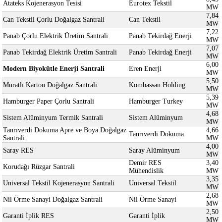
Atateks Kojenerasyon Tesisi
Eurotex Tekstil
MW
7,84
Can Tekstil Çorlu Doğalgaz Santrali
Can Tekstil
MW
7,22
Panab Çorlu Elektrik Üretim Santrali
Panab Tekirdağ Enerji
MW
7,07
Panab Tekirdağ Elektrik Üretim Santrali
Panab Tekirdağ Enerji
MW
6,00
Modern Biyokütle Enerji Santrali
Eren Enerji
MW
5,50
Muratlı Karton Doğalgaz Santrali
Kombassan Holding
MW
5,39
Hamburger Paper Çorlu Santrali
Hamburger Turkey
MW
4,68
Sistem Alüminyum Termik Santrali
Sistem Alüminyum
MW
Tanrıverdi Dokuma Apre ve Boya Doğalgaz
4,66
Tanrıverdi Dokuma
Santrali
MW
4,00
Saray RES
Saray Alüminyum
MW
Demir RES
3,40
Korudağı Rüzgar Santrali
Mühendislik
MW
3,35
Universal Tekstil Kojenerasyon Santrali
Universal Tekstil
MW
2,68
Nil Örme Sanayi Doğalgaz Santrali
Nil Örme Sanayi
MW
2,50
Garanti İplik RES
Garanti İplik
MW