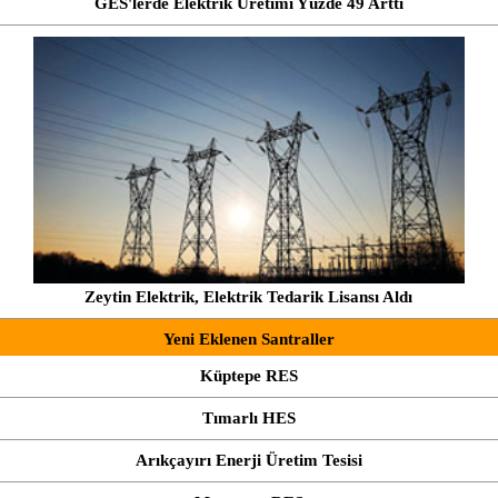
GES'lerde Elektrik Üretimi Yüzde 49 Arttı
Zeytin Elektrik, Elektrik Tedarik Lisansı Aldı
Yeni Eklenen Santraller
Küptepe RES
Tımarlı HES
Arıkçayırı Enerji Üretim Tesisi