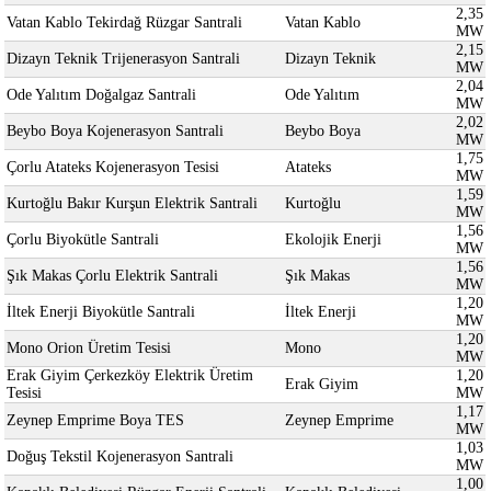
2,35
Vatan Kablo Tekirdağ Rüzgar Santrali
Vatan Kablo
MW
2,15
Dizayn Teknik Trijenerasyon Santrali
Dizayn Teknik
MW
2,04
Ode Yalıtım Doğalgaz Santrali
Ode Yalıtım
MW
2,02
Beybo Boya Kojenerasyon Santrali
Beybo Boya
MW
1,75
Çorlu Atateks Kojenerasyon Tesisi
Atateks
MW
1,59
Kurtoğlu Bakır Kurşun Elektrik Santrali
Kurtoğlu
MW
1,56
Çorlu Biyokütle Santrali
Ekolojik Enerji
MW
1,56
Şık Makas Çorlu Elektrik Santrali
Şık Makas
MW
1,20
İltek Enerji Biyokütle Santrali
İltek Enerji
MW
1,20
Mono Orion Üretim Tesisi
Mono
MW
Erak Giyim Çerkezköy Elektrik Üretim
1,20
Erak Giyim
Tesisi
MW
1,17
Zeynep Emprime Boya TES
Zeynep Emprime
MW
1,03
Doğuş Tekstil Kojenerasyon Santrali
MW
1,00