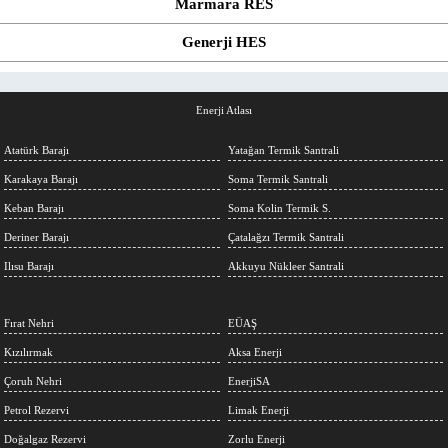
Marmara RES
Generji HES
Enerji Atlası
Atatürk Barajı
Yatağan Termik Santrali
Karakaya Barajı
Soma Termik Santrali
Keban Barajı
Soma Kolin Termik S.
Deriner Barajı
Çatalağzı Termik Santrali
Ilısu Barajı
Akkuyu Nükleer Santrali
Fırat Nehri
EÜAŞ
Kızılırmak
Aksa Enerji
Çoruh Nehri
EnerjiSA
Petrol Rezervi
Limak Enerji
Doğalgaz Rezervi
Zorlu Enerji