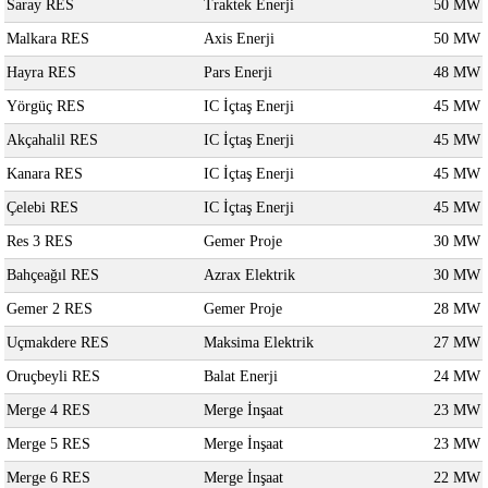
Saray RES
Traktek Enerji
50 MW
Malkara RES
Axis Enerji
50 MW
Hayra RES
Pars Enerji
48 MW
Yörgüç RES
IC İçtaş Enerji
45 MW
Akçahalil RES
IC İçtaş Enerji
45 MW
Kanara RES
IC İçtaş Enerji
45 MW
Çelebi RES
IC İçtaş Enerji
45 MW
Res 3 RES
Gemer Proje
30 MW
Bahçeağıl RES
Azrax Elektrik
30 MW
Gemer 2 RES
Gemer Proje
28 MW
Uçmakdere RES
Maksima Elektrik
27 MW
Oruçbeyli RES
Balat Enerji
24 MW
Merge 4 RES
Merge İnşaat
23 MW
Merge 5 RES
Merge İnşaat
23 MW
Merge 6 RES
Merge İnşaat
22 MW