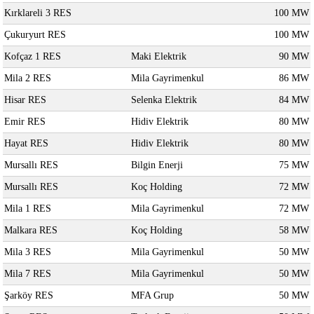
Kırklareli 3 RES
100 MW
Çukuryurt RES
100 MW
Kofçaz 1 RES
Maki Elektrik
90 MW
Mila 2 RES
Mila Gayrimenkul
86 MW
Hisar RES
Selenka Elektrik
84 MW
Emir RES
Hidiv Elektrik
80 MW
Hayat RES
Hidiv Elektrik
80 MW
Mursallı RES
Bilgin Enerji
75 MW
Mursallı RES
Koç Holding
72 MW
Mila 1 RES
Mila Gayrimenkul
72 MW
Malkara RES
Koç Holding
58 MW
Mila 3 RES
Mila Gayrimenkul
50 MW
Mila 7 RES
Mila Gayrimenkul
50 MW
Şarköy RES
MFA Grup
50 MW