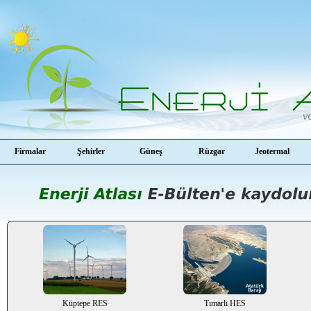
Firmalar
Şehirler
Güneş
Rüzgar
Jeotermal
Küptepe RES
Tımarlı HES