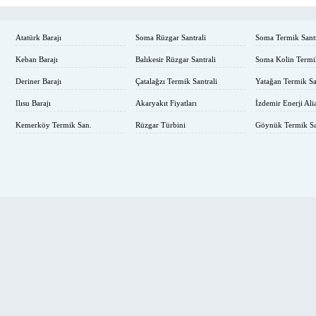
Atatürk Barajı
Soma Rüzgar Santrali
Soma Termik Santr
Keban Barajı
Balıkesir Rüzgar Santrali
Soma Kolin Termi
Deriner Barajı
Çatalağzı Termik Santrali
Yatağan Termik Sa
Ilısu Barajı
Akaryakıt Fiyatları
İzdemir Enerji Ali
Kemerköy Termik San.
Rüzgar Türbini
Göynük Termik Sa