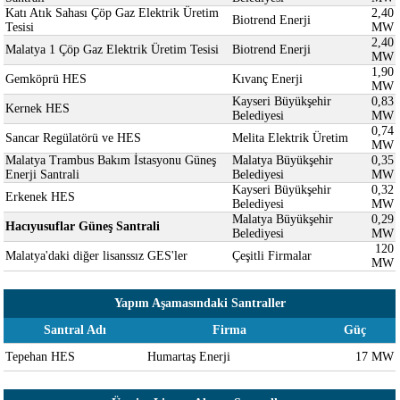
Katı Atık Sahası Çöp Gaz Elektrik Üretim
2,40
Biotrend Enerji
Tesisi
MW
2,40
Malatya 1 Çöp Gaz Elektrik Üretim Tesisi
Biotrend Enerji
MW
1,90
Gemköprü HES
Kıvanç Enerji
MW
Kayseri Büyükşehir
0,83
Kernek HES
Belediyesi
MW
0,74
Sancar Regülatörü ve HES
Melita Elektrik Üretim
MW
Malatya Trambus Bakım İstasyonu Güneş
Malatya Büyükşehir
0,35
Enerji Santrali
Belediyesi
MW
Kayseri Büyükşehir
0,32
Erkenek HES
Belediyesi
MW
Malatya Büyükşehir
0,29
Hacıyusuflar Güneş Santrali
Belediyesi
MW
120
Malatya'daki diğer lisanssız GES'ler
Çeşitli Firmalar
MW
Yapım Aşamasındaki Santraller
Santral Adı
Firma
Güç
Tepehan HES
Humartaş Enerji
17 MW