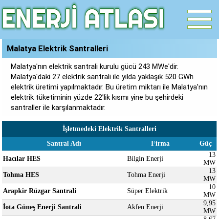
Malatya Elektrik Santralleri
Malatya'nın elektrik santrali kurulu gücü 243 MWe'dir.
Malatya'daki 27 elektrik santrali ile yılda yaklaşık 520 GWh
elektrik üretimi yapılmaktadır. Bu üretim miktarı ile Malatya'nın
elektrik tüketiminin yüzde 22'lik kısmı yine bu şehirdeki
santraller ile karşılanmaktadır.
İşletmedeki Elektrik Santralleri
Santral Adı
Firma
Güç
13
Hacılar HES
Bilgin Enerji
MW
13
Tohma HES
Tohma Enerji
MW
10
Arapkir Rüzgar Santrali
Süper Elektrik
MW
9,95
İota Güneş Enerji Santrali
Akfen Enerji
MW