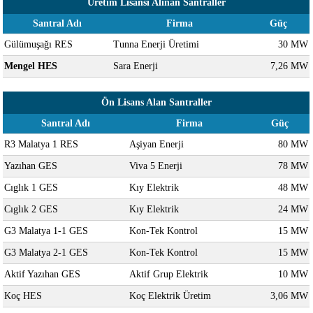
Üretim Lisansı Alınan Santraller
Santral Adı
Firma
Güç
Gülümuşağı RES
Tunna Enerji Üretimi
30 MW
Mengel HES
Sara Enerji
7,26 MW
Ön Lisans Alan Santraller
Santral Adı
Firma
Güç
R3 Malatya 1 RES
Aşiyan Enerji
80 MW
Yazıhan GES
Viva 5 Enerji
78 MW
Cıglık 1 GES
Kıy Elektrik
48 MW
Cıglık 2 GES
Kıy Elektrik
24 MW
G3 Malatya 1-1 GES
Kon-Tek Kontrol
15 MW
G3 Malatya 2-1 GES
Kon-Tek Kontrol
15 MW
Aktif Yazıhan GES
Aktif Grup Elektrik
10 MW
Koç HES
Koç Elektrik Üretim
3,06 MW