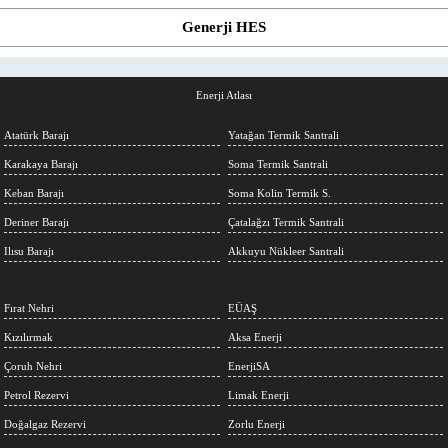
Generji HES
Enerji Atlası
Atatürk Barajı
Yatağan Termik Santrali
Karakaya Barajı
Soma Termik Santrali
Keban Barajı
Soma Kolin Termik S.
Deriner Barajı
Çatalağzı Termik Santrali
Ilısu Barajı
Akkuyu Nükleer Santrali
Fırat Nehri
EÜAŞ
Kızılırmak
Aksa Enerji
Çoruh Nehri
EnerjiSA
Petrol Rezervi
Limak Enerji
Doğalgaz Rezervi
Zorlu Enerji