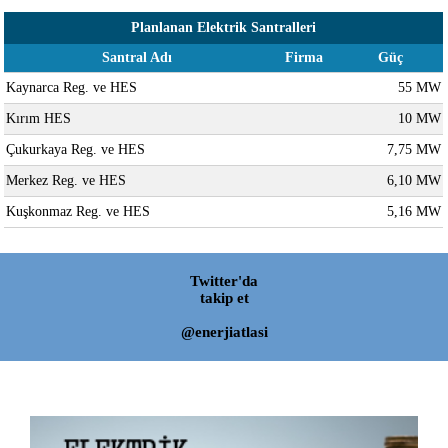
Planlanan Elektrik Santralleri
Santral Adı
Firma
Güç
Kaynarca Reg. ve HES
55 MW
Kırım HES
10 MW
Çukurkaya Reg. ve HES
7,75 MW
Merkez Reg. ve HES
6,10 MW
Kuşkonmaz Reg. ve HES
5,16 MW
Twitter'da
takip et
@enerjiatlasi