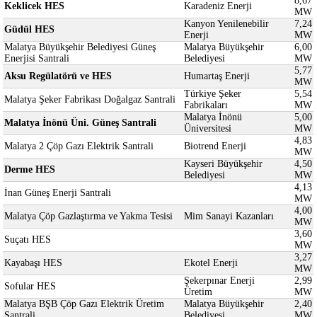
8,67
Keklicek HES
Karadeniz Enerji
MW
Kanyon Yenilenebilir
7,24
Güdül HES
Enerji
MW
Malatya Büyükşehir Belediyesi Güneş
Malatya Büyükşehir
6,00
Enerjisi Santrali
Belediyesi
MW
5,77
Aksu Regülatörü ve HES
Humartaş Enerji
MW
Türkiye Şeker
5,54
Malatya Şeker Fabrikası Doğalgaz Santrali
Fabrikaları
MW
Malatya İnönü
5,00
Malatya İnönü Üni. Güneş Santrali
Üniversitesi
MW
4,83
Malatya 2 Çöp Gazı Elektrik Santrali
Biotrend Enerji
MW
Kayseri Büyükşehir
4,50
Derme HES
Belediyesi
MW
4,13
İnan Güneş Enerji Santrali
MW
4,00
Malatya Çöp Gazlaştırma ve Yakma Tesisi
Mim Sanayi Kazanları
MW
3,60
Suçatı HES
MW
3,27
Kayabaşı HES
Ekotel Enerji
MW
Şekerpınar Enerji
2,99
Sofular HES
Üretim
MW
Malatya BŞB Çöp Gazı Elektrik Üretim
Malatya Büyükşehir
2,40
Santrali
Belediyesi
MW