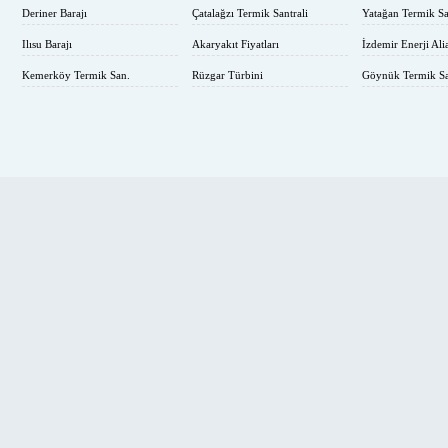
Deriner Barajı
Çatalağzı Termik Santrali
Yatağan Termik Sa
Ilısu Barajı
Akaryakıt Fiyatları
İzdemir Enerji Ali
Kemerköy Termik San.
Rüzgar Türbini
Göynük Termik Sa