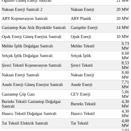
Oğuzeli Güneş Enerji Santrali
21 MW
Naksan Enerji Santrali 2
Naksan Enerji
20 MW
ABY Kojenerasyon Santrali
ABY Plasitk
20 MW
Gaziantep Katı Atık Biyokütle Santrali
Gazişehir Enerji
14 MW
Opak Enerji Güneş Enerjisi Santrali
Opak Enerji
10 MW
9,73
Melike İplik Doğalgaz Santrali
Melike Tekstil
MW
8,60
Selçuk İplik Doğalgaz Santrali
Selçuk İplik
MW
8,53
Şireci Tekstil Kojenerasyon Santrali
Şireci Tekstil
MW
8,00
Naksan Enerji Santrali
Naksan Enerji
MW
7,71
Asude Enerji Güneş Enerjisi Santrali
Asude Enerji
MW
5,66
Gaziantep Çöp Gazı
CEV Enerji
MW
Burteks Tekstil Gaziantep Doğalgaz
4,30
Burteks Tekstil
Santrali
MW
4,30
Hasırcı Tekstil Doğalgaz Santrali
Hasırcı Tekstil
MW
4,00
Tat Tekstil Elektrik Santrali
Tat Tekstil
MW
2,02