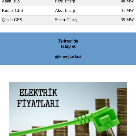
Atam RES
Fazlı Enerji
48 MW
Pamuk GES
Aksa Enerji
41 MW
Çapalı GES
Smart Güneş
35 MW
Twitter'da
takip et
@enerjiatlasi