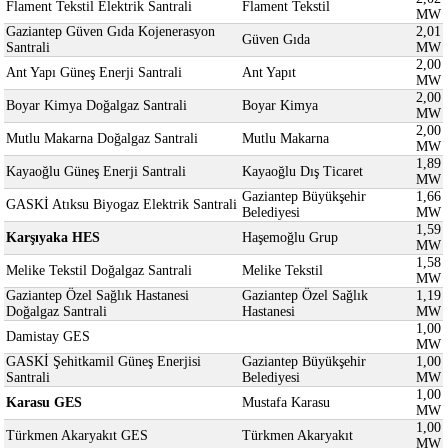
Flament Tekstil Elektrik Santrali
Flament Tekstil
MW
Gaziantep Güven Gıda Kojenerasyon
2,01
Güven Gıda
Santrali
MW
2,00
Ant Yapı Güneş Enerji Santrali
Ant Yapıt
MW
2,00
Boyar Kimya Doğalgaz Santrali
Boyar Kimya
MW
2,00
Mutlu Makarna Doğalgaz Santrali
Mutlu Makarna
MW
1,89
Kayaoğlu Güneş Enerji Santrali
Kayaoğlu Dış Ticaret
MW
Gaziantep Büyükşehir
1,66
GASKİ Atıksu Biyogaz Elektrik Santrali
Belediyesi
MW
1,59
Karşıyaka HES
Haşemoğlu Grup
MW
1,58
Melike Tekstil Doğalgaz Santrali
Melike Tekstil
MW
Gaziantep Özel Sağlık Hastanesi
Gaziantep Özel Sağlık
1,19
Doğalgaz Santrali
Hastanesi
MW
1,00
Damistay GES
MW
GASKİ Şehitkamil Güneş Enerjisi
Gaziantep Büyükşehir
1,00
Santrali
Belediyesi
MW
1,00
Karasu GES
Mustafa Karasu
MW
1,00
Türkmen Akaryakıt GES
Türkmen Akaryakıt
MW