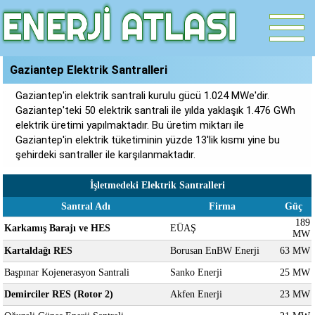
Gaziantep Elektrik Santralleri
Gaziantep'in elektrik santrali kurulu gücü 1.024 MWe'dir.
Gaziantep'teki 50 elektrik santrali ile yılda yaklaşık 1.476 GWh
elektrik üretimi yapılmaktadır. Bu üretim miktarı ile
Gaziantep'in elektrik tüketiminin yüzde 13'lik kısmı yine bu
şehirdeki santraller ile karşılanmaktadır.
İşletmedeki Elektrik Santralleri
Santral Adı
Firma
Güç
189
Karkamış Barajı ve HES
EÜAŞ
MW
Kartaldağı RES
Borusan EnBW Enerji
63 MW
Başpınar Kojenerasyon Santrali
Sanko Enerji
25 MW
Demirciler RES (Rotor 2)
Akfen Enerji
23 MW