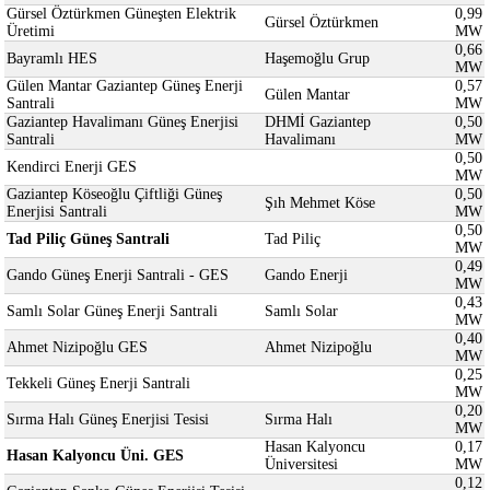
Gürsel Öztürkmen Güneşten Elektrik
0,99
Gürsel Öztürkmen
Üretimi
MW
0,66
Bayramlı HES
Haşemoğlu Grup
MW
Gülen Mantar Gaziantep Güneş Enerji
0,57
Gülen Mantar
Santrali
MW
Gaziantep Havalimanı Güneş Enerjisi
DHMİ Gaziantep
0,50
Santrali
Havalimanı
MW
0,50
Kendirci Enerji GES
MW
Gaziantep Köseoğlu Çiftliği Güneş
0,50
Şıh Mehmet Köse
Enerjisi Santrali
MW
0,50
Tad Piliç Güneş Santrali
Tad Piliç
MW
0,49
Gando Güneş Enerji Santrali - GES
Gando Enerji
MW
0,43
Samlı Solar Güneş Enerji Santrali
Samlı Solar
MW
0,40
Ahmet Nizipoğlu GES
Ahmet Nizipoğlu
MW
0,25
Tekkeli Güneş Enerji Santrali
MW
0,20
Sırma Halı Güneş Enerjisi Tesisi
Sırma Halı
MW
Hasan Kalyoncu
0,17
Hasan Kalyoncu Üni. GES
Üniversitesi
MW
0,12