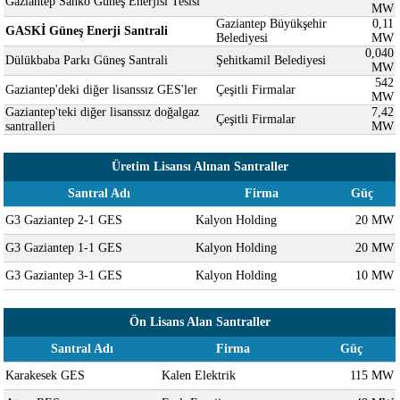
Gaziantep Sanko Güneş Enerjisi Tesisi
MW
Gaziantep Büyükşehir
0,11
GASKİ Güneş Enerji Santrali
Belediyesi
MW
0,040
Dülükbaba Parkı Güneş Santrali
Şehitkamil Belediyesi
MW
542
Gaziantep'deki diğer lisanssız GES'ler
Çeşitli Firmalar
MW
Gaziantep'teki diğer lisanssız doğalgaz
7,42
Çeşitli Firmalar
santralleri
MW
Üretim Lisansı Alınan Santraller
Santral Adı
Firma
Güç
G3 Gaziantep 2-1 GES
Kalyon Holding
20 MW
G3 Gaziantep 1-1 GES
Kalyon Holding
20 MW
G3 Gaziantep 3-1 GES
Kalyon Holding
10 MW
Ön Lisans Alan Santraller
Santral Adı
Firma
Güç
Karakesek GES
Kalen Elektrik
115 MW