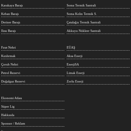
Karakaya Barajı
Soma Termik Santrali
Keban Barajı
Soma Kolin Termik S.
Deriner Barajı
Çatalağzı Termik Santrali
Ilısu Barajı
Akkuyu Nükleer Santrali
Fırat Nehri
EÜAŞ
Kızılırmak
Aksa Enerji
Çoruh Nehri
EnerjiSA
Petrol Rezervi
Limak Enerji
Doğalgaz Rezervi
Zorlu Enerji
Ekonomi Atlası
Süper Lig
Hakkında
Sponsor / Reklam