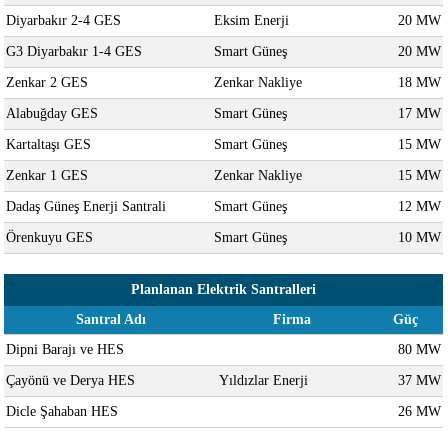
Diyarbakır 2-4 GES
Eksim Enerji
20 MW
G3 Diyarbakır 1-4 GES
Smart Güneş
20 MW
Zenkar 2 GES
Zenkar Nakliye
18 MW
Alabuğday GES
Smart Güneş
17 MW
Kartaltaşı GES
Smart Güneş
15 MW
Zenkar 1 GES
Zenkar Nakliye
15 MW
Dadaş Güneş Enerji Santrali
Smart Güneş
12 MW
Örenkuyu GES
Smart Güneş
10 MW
Planlanan Elektrik Santralleri
Santral Adı
Firma
Güç
Dipni Barajı ve HES
80 MW
Çayönü ve Derya HES
Yıldızlar Enerji
37 MW
Dicle Şahaban HES
26 MW