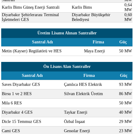
0,64
Karlis Bims Güneş Enerji Santrali
Karlis Bims
MW
Diyarbakır Şehirlerarası Terminal
Diyarbakır Büyükşehir
0,60
İşletmeleri GES
Belediyesi
MW
Üretim Lisansı Alınan Santraller
Santral Adı
Firma
Güç
Metin (Kayser) Regülatörü ve HES
Maya Enerji
50 MW
Ön Lisans Alan Santraller
Santral Adı
Firma
Güç
Saves Diyarbakır GES
Çamlıca HES Elektrik
93 MW
Birsu 1 ve 2 HES
Silvan Elektrik Üretim
86 MW
Mila 6 RES
50 MW
Diyarbakır 4 GES
Taykar Enerji
40 MW
Dicle 15 Temmuz GES
Özbal İnşaat
29 MW
Cami GES
Gessolar Enerji
23 MW