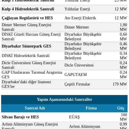
Kulp 1 Hidroelektrik Santrali
Yıldızlar Enerji
23 MW
Kulp 4 Hidroelektrik Santrali
Yıldızlar Enerji
12 MW
Çağlayan Regülatörü ve HES
Ate Enerji Elektrik
12 MW
Dimer Mermer Güneş Enerjisi
1,00
Dimer Mermer
Santrali
MW
DİSKİ Gözeli Havzası Güneş Enerji
Diyarbakır Büyükşehir
0,60
Santrali
Belediyesi
MW
Diyarbakır Büyükşehir
0,46
Diyarbakır Sümerpark GES
Belediyesi
MW
Diyarbakır Büyükşehir
0,34
DİSKİ Hidroelektrik Santrali
Belediyesi
MW
Dicle Üniversitesi Güneş Enerjisi
0,24
Dicle Üniversitesi
Santrali
MW
GAP Uluslararası Tarımsal Araştırma
0,24
GAPUTAEM
GES
MW
Diyarbakır'daki diğer lisanssız
Çeşitli Firmalar
179 MW
GES'ler
Yapım Aşamasındaki Santraller
Santral Adı
Firma
Güç
160
Silvan Barajı ve HES
EÜAŞ
MW
Arfem Alüminyum Güneş Enerjisi
0,99
Arfem Alüminyum
Santrali
MW