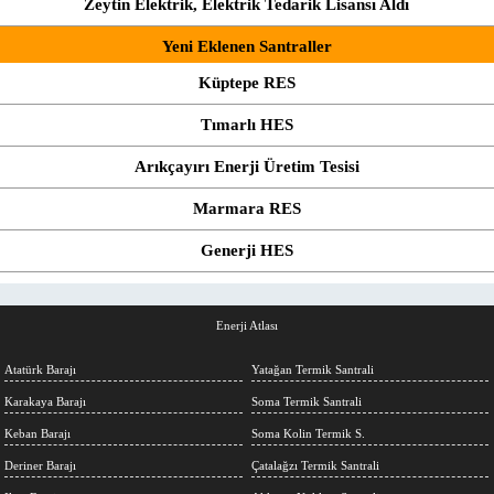
Zeytin Elektrik, Elektrik Tedarik Lisansı Aldı
Yeni Eklenen Santraller
Küptepe RES
Tımarlı HES
Arıkçayırı Enerji Üretim Tesisi
Marmara RES
Generji HES
Enerji Atlası
Atatürk Barajı
Yatağan Termik Santrali
Karakaya Barajı
Soma Termik Santrali
Keban Barajı
Soma Kolin Termik S.
Deriner Barajı
Çatalağzı Termik Santrali