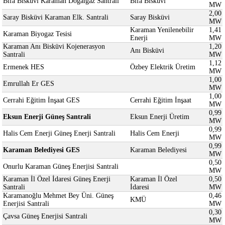
Bifa Bisküvi Karaman Doğalgaz Santrali
Bifa Bisküvi
MW
2,00
Saray Bisküvi Karaman Elk. Santrali
Saray Bisküvi
MW
Karaman Yenilenebilir
1,41
Karaman Biyogaz Tesisi
Enerji
MW
Karaman Anı Bisküvi Kojenerasyon
1,20
Anı Bisküvi
Santrali
MW
1,12
Ermenek HES
Özbey Elektrik Üretim
MW
1,00
Emrullah Er GES
MW
1,00
Cerrahi Eğitim İnşaat GES
Cerrahi Eğitim İnşaat
MW
0,99
Eksun Enerji Güneş Santrali
Eksun Enerji Üretim
MW
0,99
Halis Cem Enerji Güneş Enerji Santrali
Halis Cem Enerji
MW
0,99
Karaman Belediyesi GES
Karaman Belediyesi
MW
0,50
Onurlu Karaman Güneş Enerjisi Santrali
MW
Karaman İl Özel İdaresi Güneş Enerji
Karaman İl Özel
0,50
Santrali
İdaresi
MW
Karamanoğlu Mehmet Bey Üni. Güneş
0,46
KMÜ
Enerjisi Santrali
MW
0,30
Çavsa Güneş Enerjisi Santrali
MW