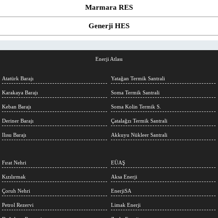
Marmara RES
Generji HES
Enerji Atlası
Atatürk Barajı
Yatağan Termik Santrali
Karakaya Barajı
Soma Termik Santrali
Keban Barajı
Soma Kolin Termik S.
Deriner Barajı
Çatalağzı Termik Santrali
Ilısu Barajı
Akkuyu Nükleer Santrali
Fırat Nehri
EÜAŞ
Kızılırmak
Aksa Enerji
Çoruh Nehri
EnerjiSA
Petrol Rezervi
Limak Enerji