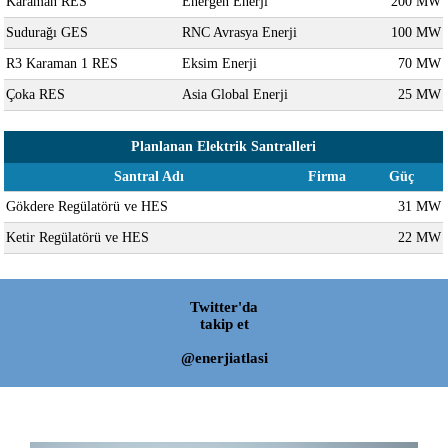
Karaman RES
Energen Enerji
200 MW
Sudurağı GES
RNC Avrasya Enerji
100 MW
R3 Karaman 1 RES
Eksim Enerji
70 MW
Çoka RES
Asia Global Enerji
25 MW
Planlanan Elektrik Santralleri
Santral Adı
Firma
Güç
Gökdere Regülatörü ve HES
31 MW
Ketir Regülatörü ve HES
22 MW
Twitter'da
takip et
@enerjiatlasi