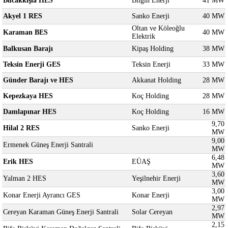
Bucakkışla HES
Bilgin Enerji
41 MW
Akyel 1 RES
Sanko Enerji
40 MW
Oltan ve Köleoğlu
Karaman BES
40 MW
Elektrik
Balkusan Barajı
Kipaş Holding
38 MW
Teksin Enerji GES
Teksin Enerji
33 MW
Günder Barajı ve HES
Akkanat Holding
28 MW
Kepezkaya HES
Koç Holding
28 MW
Damlapınar HES
Koç Holding
16 MW
9,70
Hilal 2 RES
Sanko Enerji
MW
9,00
Ermenek Güneş Enerji Santrali
MW
6,48
Erik HES
EÜAŞ
MW
3,60
Yalman 2 HES
Yeşilnehir Enerji
MW
3,00
Konar Enerji Ayrancı GES
Konar Enerji
MW
2,97
Cereyan Karaman Güneş Enerji Santrali
Solar Cereyan
MW
2,15