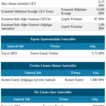
0,12
Hacı Hasan Armutlu GES
MW
Ermenek Hükümet
0,040
Ermenek Hükümet Konağı GES Tesisi
Konağı
MW
Karaman'daki diğer lisanssız GES'ler
Çeşitli Firmalar
87 MW
Karaman'daki diğer lisanssız doğalgaz
2,00
Çeşitli Firmalar
santralleri
MW
Yapım Aşamasındaki Santraller
Santral Adı
Firma
Güç
Zeyve HES
Zeyve Enerji Üretim
3,72 MW
Üretim Lisansı Alınan Santraller
Santral Adı
Firma
Güç
Komet Enerji Doğalgaz Çevrim Santrali
Komet Enerji
1.080 MW
Ön Lisans Alan Santraller
Santral Adı
Firma
Güç