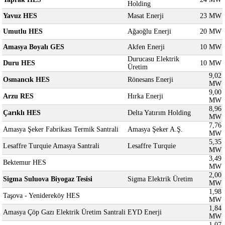
Holding
Yavuz HES
Masat Enerji
23 MW
Umutlu HES
Ağaoğlu Enerji
20 MW
Amasya Boyalı GES
Akfen Enerji
10 MW
Durucasu Elektrik
Duru HES
10 MW
Üretim
9,02
Osmancık HES
Rönesans Enerji
MW
9,00
Arzu RES
Hırka Enerji
MW
8,96
Çarıklı HES
Delta Yatırım Holding
MW
7,76
Amasya Şeker Fabrikası Termik Santrali
Amasya Şeker A.Ş.
MW
5,35
Lesaffre Turquie Amasya Santrali
Lesaffre Turquie
MW
3,49
Bektemur HES
MW
2,00
Sigma Suluova Biyogaz Tesisi
Sigma Elektrik Üretim
MW
1,98
Taşova - Yenidereköy HES
MW
1,84
Amasya Çöp Gazı Elektrik Üretim Santrali
EYD Enerji
MW
1,07