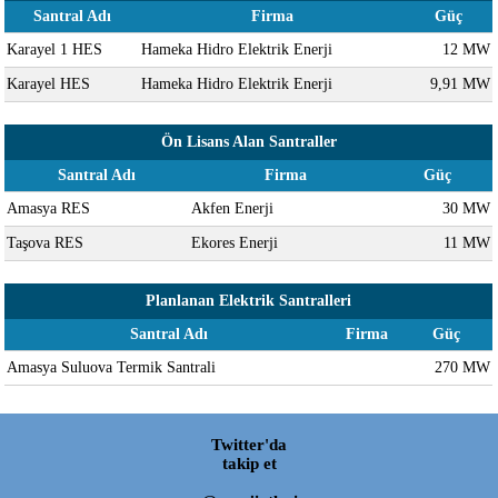
Santral Adı
Firma
Güç
Karayel 1 HES
Hameka Hidro Elektrik Enerji
12 MW
Karayel HES
Hameka Hidro Elektrik Enerji
9,91 MW
Ön Lisans Alan Santraller
Santral Adı
Firma
Güç
Amasya RES
Akfen Enerji
30 MW
Taşova RES
Ekores Enerji
11 MW
Planlanan Elektrik Santralleri
Santral Adı
Firma
Güç
Amasya Suluova Termik Santrali
270 MW
Twitter'da
takip et