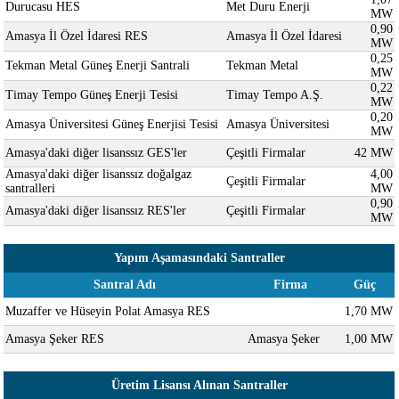
Durucasu HES
Met Duru Enerji
MW
0,90
Amasya İl Özel İdaresi RES
Amasya İl Özel İdaresi
MW
0,25
Tekman Metal Güneş Enerji Santrali
Tekman Metal
MW
0,22
Timay Tempo Güneş Enerji Tesisi
Timay Tempo A.Ş.
MW
0,20
Amasya Üniversitesi Güneş Enerjisi Tesisi
Amasya Üniversitesi
MW
Amasya'daki diğer lisanssız GES'ler
Çeşitli Firmalar
42 MW
Amasya'daki diğer lisanssız doğalgaz
4,00
Çeşitli Firmalar
santralleri
MW
0,90
Amasya'daki diğer lisanssız RES'ler
Çeşitli Firmalar
MW
Yapım Aşamasındaki Santraller
Santral Adı
Firma
Güç
Muzaffer ve Hüseyin Polat Amasya RES
1,70 MW
Amasya Şeker RES
Amasya Şeker
1,00 MW
Üretim Lisansı Alınan Santraller