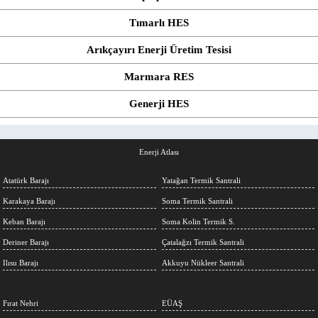
Tımarlı HES
Arıkçayırı Enerji Üretim Tesisi
Marmara RES
Generji HES
Enerji Atlası
Atatürk Barajı
Yatağan Termik Santrali
Karakaya Barajı
Soma Termik Santrali
Keban Barajı
Soma Kolin Termik S.
Deriner Barajı
Çatalağzı Termik Santrali
Ilısu Barajı
Akkuyu Nükleer Santrali
Fırat Nehri
EÜAŞ