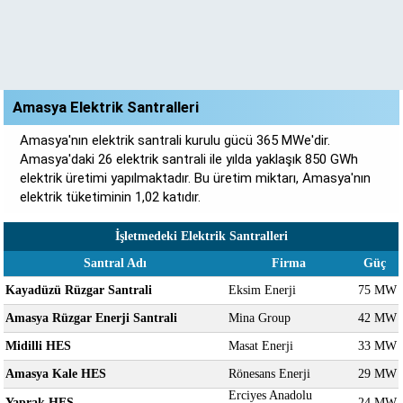
Amasya Elektrik Santralleri
Amasya'nın elektrik santrali kurulu gücü 365 MWe'dir.
Amasya'daki 26 elektrik santrali ile yılda yaklaşık 850 GWh
elektrik üretimi yapılmaktadır. Bu üretim miktarı, Amasya'nın
elektrik tüketiminin 1,02 katıdır.
İşletmedeki Elektrik Santralleri
Santral Adı
Firma
Güç
Kayadüzü Rüzgar Santrali
Eksim Enerji
75 MW
Amasya Rüzgar Enerji Santrali
Mina Group
42 MW
Midilli HES
Masat Enerji
33 MW
Amasya Kale HES
Rönesans Enerji
29 MW
Erciyes Anadolu
Yaprak HES
24 MW