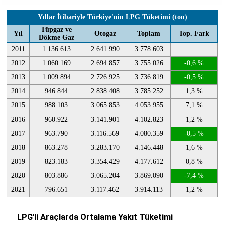
Yıllar İtibariyle Türkiye'nin LPG Tüketimi (ton)
Tüpgaz ve
Yıl
Otogaz
Toplam
Top. Fark
Dökme Gaz
2011
1.136.613
2.641.990
3.778.603
2012
1.060.169
2.694.857
3.755.026
-0,6 %
2013
1.009.894
2.726.925
3.736.819
-0,5 %
2014
946.844
2.838.408
3.785.252
1,3 %
2015
988.103
3.065.853
4.053.955
7,1 %
2016
960.922
3.141.901
4.102.823
1,2 %
2017
963.790
3.116.569
4.080.359
-0,5 %
2018
863.278
3.283.170
4.146.448
1,6 %
2019
823.183
3.354.429
4.177.612
0,8 %
2020
803.886
3.065.204
3.869.090
-7,4 %
2021
796.651
3.117.462
3.914.113
1,2 %
LPG'li Araçlarda Ortalama Yakıt Tüketimi