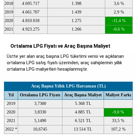
2018
4.695.717
1.398
3,6 %
2019
4.661.707
1.439
2,9 %
2020
4.810.018
1.275
-11,4 %
2021
4.923.275
1.266
-0,6 %
Ortalama LPG Fiyatı ve Araç Başına Maliyet
Üstte yer alan araç başına LPG tüketimi verisi ve açıklanan
ortalama LPG satış fiyatı üzerinden, araç sahiplerinin yıllık
ortalama LPG maliyetleri hesaplanmıştır.
Araç Başına Yıllık LPG Harcaması (TL)
Yıl
Ortalama LPG Fiyatı
Araç Başına Maliyet
Maliyet Farkı
2019
3,7300
5.368 TL
2020
3,8330
4.885 TL
-9,0 %
2021
5,1490
6.521 TL
33,5 %
2022 *
10,6745
13.514 TL
107,2 %