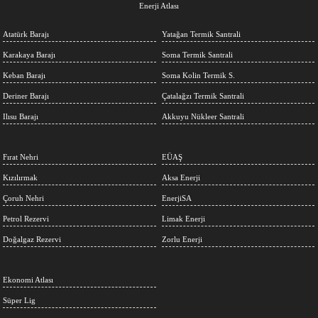
Enerji Atlası
Atatürk Barajı
Yatağan Termik Santrali
Karakaya Barajı
Soma Termik Santrali
Keban Barajı
Soma Kolin Termik S.
Deriner Barajı
Çatalağzı Termik Santrali
Ilısu Barajı
Akkuyu Nükleer Santrali
Fırat Nehri
EÜAŞ
Kızılırmak
Aksa Enerji
Çoruh Nehri
EnerjiSA
Petrol Rezervi
Limak Enerji
Doğalgaz Rezervi
Zorlu Enerji
Ekonomi Atlası
Süper Lig