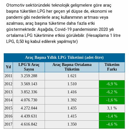
Otomotiv sektöründeki teknolojik gelişmelere göre araç
başına tüketilen LPG her geçen yıl düşse de, ekonomi ve
pandemi gibi nedenlerle araç kullanımının artması veya
azalması, araç başına tüketime daha fazla etki
göstermektedir. Aşağıda, Covid-19 pandemisinin 2020 yılı
ortalama LPG tüketimine etkisi görülebilir. (Hesaplama 1 litre
LPG, 0,50 kg kabul edilerek yapılmıştır)
Araç Başına Yıllık LPG Tüketimi (adet-litre)
LPG'li Araç
Araç Başına Ortalama
Tüketim
Yıl
Sayısı
Tüketim
Farkı
2011
3.259.288
1.621
2012
3.569.143
1.510
-6,9 %
2013
3.852.336
1.416
-6,2 %
2014
4.076.730
1.392
-1,6 %
2015
4.272.044
1.435
3,1 %
2016
4.439.631
1.415
-1,4 %
2017
4.616.842
1.350
-4,6 %