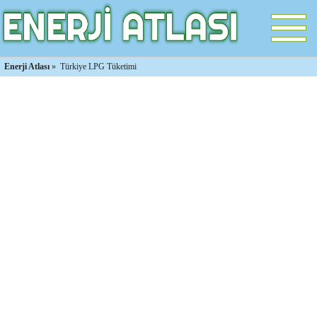
Enerji Atlası
»
Türkiye LPG Tüketimi