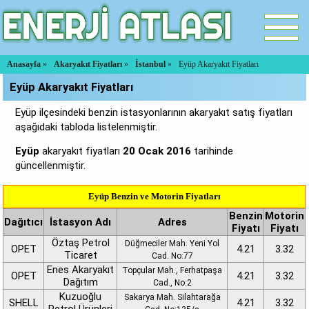
Anasayfa
»
Akaryakıt Fiyatları
»
İstanbul
»
Eyüp Akaryakıt Fiyatları
Eyüp Akaryakıt Fiyatları
Eyüp ilçesindeki benzin istasyonlarının akaryakıt satış fiyatları
aşağıdaki tabloda listelenmiştir.
Eyüp
akaryakıt fiyatları
20 Ocak 2016
tarihinde
güncellenmiştir.
Eyüp Benzin ve Motorin Fiyatları
Benzin
Motorin
Dağıtıcı
İstasyon Adı
Adres
Fiyatı
Fiyatı
Öztaş Petrol
Düğmeciler Mah. Yeni Yol
OPET
4.21
3.32
Ticaret
Cad. No:77
Enes Akaryakıt
Topçular Mah., Ferhatpaşa
OPET
4.21
3.32
Dağıtım
Cad., No:2
Kuzuoğlu
Sakarya Mah. Silahtarağa
SHELL
4.21
3.32