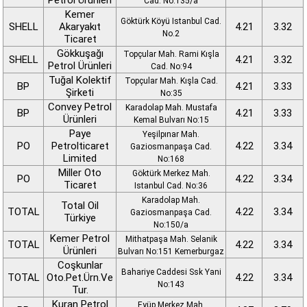
Petrol Ürünleri
Cad. No:135/a
Kemer
Göktürk Köyü Istanbul Cad.
SHELL
Akaryakıt
4.21
3.32
No.2
Ticaret
Gökkuşağı
Topçular Mah. Rami Kışla
SHELL
4.21
3.32
Petrol Ürünleri
Cad. No:94
Tuğal Kolektif
Topçular Mah. Kışla Cad.
BP
4.21
3.33
Şirketi
No:35
Convey Petrol
Karadolap Mah. Mustafa
BP
4.21
3.33
Ürünleri
Kemal Bulvarı No:15
Paye
Yeşilpınar Mah.
PO
Petrolticaret
4.22
3.34
Gaziosmanpaşa Cad.
Limited
No:168
Miller Oto
Göktürk Merkez Mah.
PO
4.22
3.34
Ticaret
Istanbul Cad. No:36
Karadolap Mah.
Total Oil
TOTAL
4.22
3.34
Gaziosmanpaşa Cad.
Türkiye
No:150/a
Kemer Petrol
Mithatpaşa Mah. Selanik
TOTAL
4.22
3.34
Ürünleri
Bulvarı No:151 Kemerburgaz
Coşkunlar
Bahariye Caddesi Ssk Yani
TOTAL
Oto.Pet.Ürn.Ve
4.22
3.34
No:143
Tur.
Kuran Petrol
Eyüp Merkez Mah.