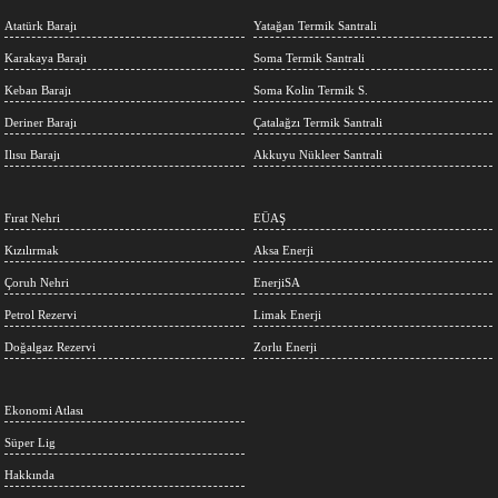
Atatürk Barajı
Yatağan Termik Santrali
Karakaya Barajı
Soma Termik Santrali
Keban Barajı
Soma Kolin Termik S.
Deriner Barajı
Çatalağzı Termik Santrali
Ilısu Barajı
Akkuyu Nükleer Santrali
Fırat Nehri
EÜAŞ
Kızılırmak
Aksa Enerji
Çoruh Nehri
EnerjiSA
Petrol Rezervi
Limak Enerji
Doğalgaz Rezervi
Zorlu Enerji
Ekonomi Atlası
Süper Lig
Hakkında