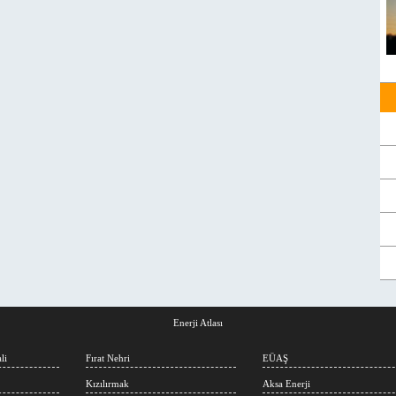
Enerji Atlası
li
Fırat Nehri
EÜAŞ
Kızılırmak
Aksa Enerji