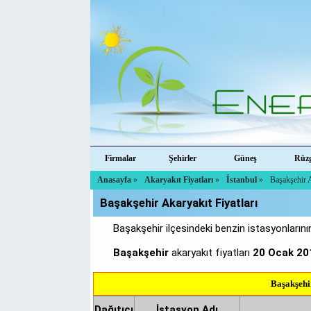
Firmalar
Şehirler
Güneş
Rüz
Anasayfa
»
Akaryakıt Fiyatları
»
İstanbul
»
Başakşehir A
Başakşehir Akaryakıt Fiyatları
Başakşehir ilçesindeki benzin istasyonlarının
Başakşehir
akaryakıt fiyatları
20 Ocak 20
Başakşehi
Dağıtıcı
İstasyon Adı