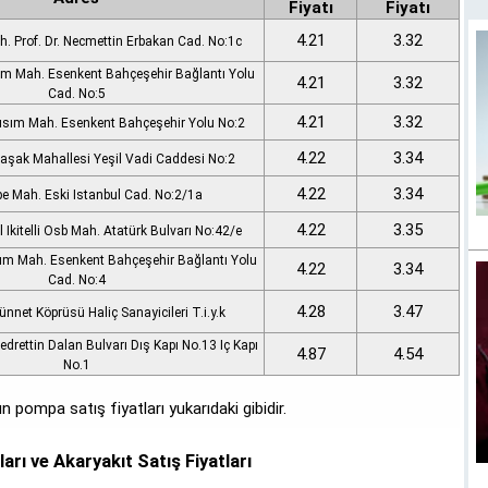
Fiyatı
Fiyatı
4.21
3.32
. Prof. Dr. Necmettin Erbakan Cad. No:1c
ım Mah. Esenkent Bahçeşehir Bağlantı Yolu
4.21
3.32
Cad. No:5
4.21
3.32
Kısım Mah. Esenkent Bahçeşehir Yolu No:2
4.22
3.34
şak Mahallesi Yeşil Vadi Caddesi No:2
4.22
3.34
e Mah. Eski Istanbul Cad. No:2/1a
4.22
3.35
 Ikitelli Osb Mah. Atatürk Bulvarı No:42/e
sım Mah. Esenkent Bahçeşehir Bağlantı Yolu
4.22
3.34
Cad. No:4
4.28
3.47
nnet Köprüsü Haliç Sanayicileri T.i.y.k
Bedrettin Dalan Bulvarı Dış Kapı No.13 Iç Kapı
4.87
4.54
No.1
 pompa satış fiyatları yukarıdaki gibidir.
arı ve Akaryakıt Satış Fiyatları