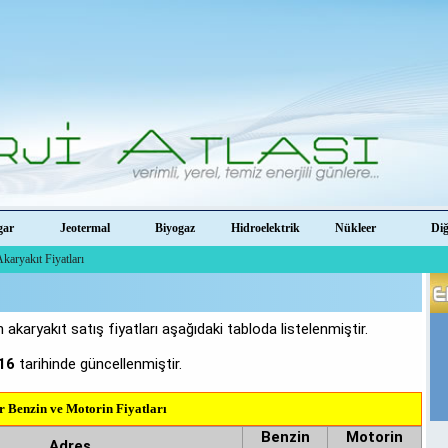
gar
Jeotermal
Biyogaz
Hidroelektrik
Nükleer
Di
karyakıt Fiyatları
 akaryakıt satış fiyatları aşağıdaki tabloda listelenmiştir.
16
tarihinde güncellenmiştir.
r Benzin ve Motorin Fiyatları
Benzin
Motorin
Adres