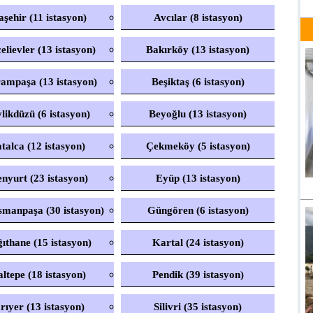
aşehir (11 istasyon)
Avcılar (8 istasyon)
elievler (13 istasyon)
Bakırköy (13 istasyon)
ampaşa (13 istasyon)
Beşiktaş (6 istasyon)
likdüzü (6 istasyon)
Beyoğlu (13 istasyon)
talca (12 istasyon)
Çekmeköy (5 istasyon)
nyurt (23 istasyon)
Eyüp (13 istasyon)
smanpaşa (30 istasyon)
Güngören (6 istasyon)
ıthane (15 istasyon)
Kartal (24 istasyon)
ltepe (18 istasyon)
Pendik (39 istasyon)
rıyer (13 istasyon)
Silivri (35 istasyon)