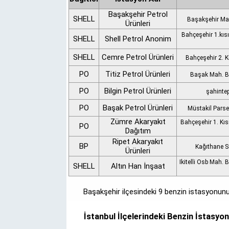
Başakşehir Petrol
SHELL
Başakşehir Mah
Ürünleri
Bahçeşehir 1.kıs
SHELL
Shell Petrol Anonim
SHELL
Cemre Petrol Ürünleri
Bahçeşehir 2. 
PO
Titiz Petrol Ürünleri
Başak Mah. Ba
PO
Bilgin Petrol Ürünleri
şahintep
PO
Başak Petrol Ürünleri
Müstakil Parsel
Zümre Akaryakıt
Bahçeşehir 1. Kı
PO
Dağıtım
Ripet Akaryakıt
BP
Kağıthane Sü
Ürünleri
Ikitelli Osb Mah. 
SHELL
Altın Han İnşaat
Başakşehir ilçesindeki 9 benzin istasyonunun
İstanbul İlçelerindeki Benzin İstasyonl