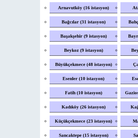
Arnavutköy (16 istasyon)
At
Bağcılar (31 istasyon)
Bahç
Başakşehir (9 istasyon)
Bayr
Beykoz (9 istasyon)
Bey
Büyükçekmece (48 istasyon)
Ça
Esenler (10 istasyon)
Ese
Fatih (10 istasyon)
Gazio
Kadıköy (26 istasyon)
Kağ
Küçükçekmece (23 istasyon)
Ma
Sancaktepe (15 istasyon)
Sa