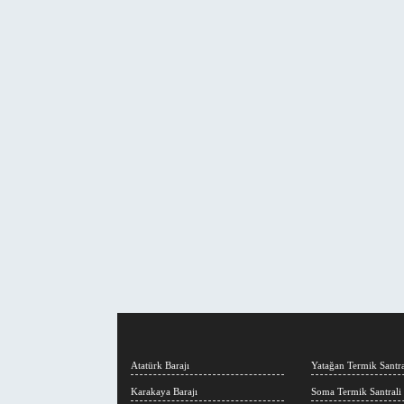
Atatürk Barajı
Yatağan Termik Santra
Karakaya Barajı
Soma Termik Santrali