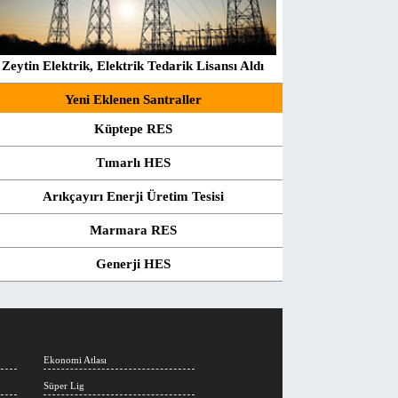
Zeytin Elektrik, Elektrik Tedarik Lisansı Aldı
Yeni Eklenen Santraller
Küptepe RES
Tımarlı HES
Arıkçayırı Enerji Üretim Tesisi
Marmara RES
Generji HES
Ekonomi Atlası
Süper Lig