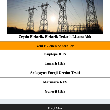
Zeytin Elektrik, Elektrik Tedarik Lisansı Aldı
Yeni Eklenen Santraller
Küptepe RES
Tımarlı HES
Arıkçayırı Enerji Üretim Tesisi
Marmara RES
Generji HES
Enerji Atlası