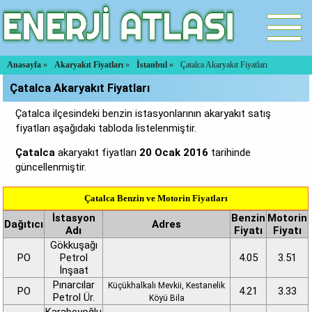
Anasayfa
»
Akaryakıt Fiyatları
»
İstanbul
»
Çatalca Akaryakıt Fiyatları
Çatalca Akaryakıt Fiyatları
Çatalca ilçesindeki benzin istasyonlarının akaryakıt satış
fiyatları aşağıdaki tabloda listelenmiştir.
Çatalca
akaryakıt fiyatları
20 Ocak 2016
tarihinde
güncellenmiştir.
Çatalca Benzin ve Motorin Fiyatları
İstasyon
Benzin
Motorin
Dağıtıcı
Adres
Adı
Fiyatı
Fiyatı
Gökkuşağı
PO
Petrol
4.05
3.51
İnşaat
Pınarcılar
Küçükhalkalı Mevkii, Kestanelik
PO
4.21
3.33
Petrol Ür.
Köyü Bila