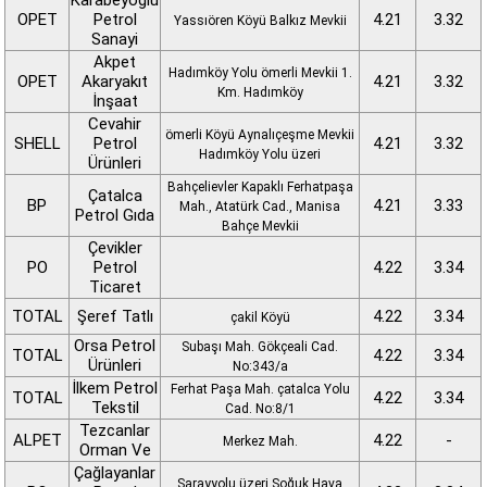
Karabeyoğlu
OPET
Petrol
4.21
3.32
Yassıören Köyü Balkız Mevkii
Sanayi
Akpet
Hadımköy Yolu ömerli Mevkii 1.
OPET
Akaryakıt
4.21
3.32
Km. Hadımköy
İnşaat
Cevahir
ömerli Köyü Aynalıçeşme Mevkii
SHELL
Petrol
4.21
3.32
Hadımköy Yolu üzeri
Ürünleri
Bahçelievler Kapaklı Ferhatpaşa
Çatalca
BP
4.21
3.33
Mah., Atatürk Cad., Manisa
Petrol Gıda
Bahçe Mevkii
Çevikler
PO
Petrol
4.22
3.34
Ticaret
TOTAL
Şeref Tatlı
4.22
3.34
çakil Köyü
Orsa Petrol
Subaşı Mah. Gökçeali Cad.
TOTAL
4.22
3.34
Ürünleri
No:343/a
İlkem Petrol
Ferhat Paşa Mah. çatalca Yolu
TOTAL
4.22
3.34
Tekstil
Cad. No:8/1
Tezcanlar
ALPET
4.22
-
Merkez Mah.
Orman Ve
Çağlayanlar
Sarayyolu üzeri Soğuk Hava