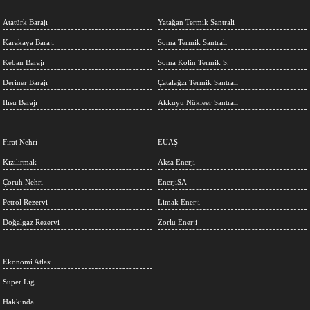
Atatürk Barajı
Yatağan Termik Santrali
Karakaya Barajı
Soma Termik Santrali
Keban Barajı
Soma Kolin Termik S.
Deriner Barajı
Çatalağzı Termik Santrali
Ilısu Barajı
Akkuyu Nükleer Santrali
Fırat Nehri
EÜAŞ
Kızılırmak
Aksa Enerji
Çoruh Nehri
EnerjiSA
Petrol Rezervi
Limak Enerji
Doğalgaz Rezervi
Zorlu Enerji
Ekonomi Atlası
Süper Lig
Hakkında