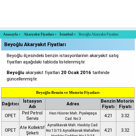
Anasayfa
»
Akaryakıt Fiyatları
»
İstanbul
»
Beyoğlu Akaryakıt Fiyatları
Beyoğlu Akaryakıt Fiyatları
Beyoğlu ilçesindeki benzin istasyonlarının akaryakıt satış
fiyatları aşağıdaki tabloda listelenmiştir.
Beyoğlu
akaryakıt fiyatları
20 Ocak 2016
tarihinde
güncellenmiştir.
Beyoğlu Benzin ve Motorin Fiyatları
İstasyon
Benzin
Motorin
Dağıtıcı
Adres
Adı
Fiyatı
Fiyatı
Pırıl Petrol
Hacı Hüsrev Mah. Piyalepaşa
OPET
4.21
3.32
Servis
Cad. No:3
Aynalikavak Mah. Hasköy Cad.
Ate Kollektif
OPET
4.21
3.32
No:13/15 Aynalikavak Mahallesi
Şirketi