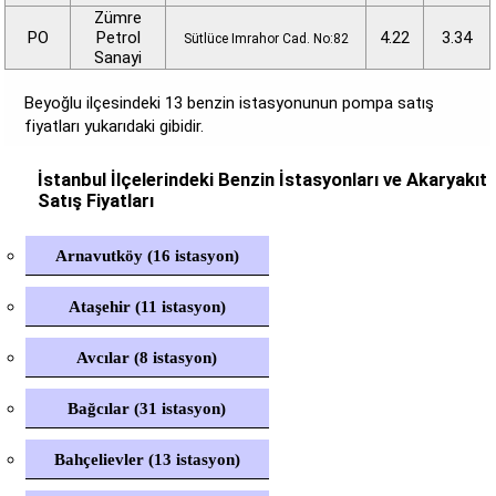
Zümre
PO
Petrol
4.22
3.34
Sütlüce Imrahor Cad. No:82
Sanayi
Beyoğlu ilçesindeki 13 benzin istasyonunun pompa satış
fiyatları yukarıdaki gibidir.
İstanbul İlçelerindeki Benzin İstasyonları ve Akaryakıt
Satış Fiyatları
Arnavutköy (16 istasyon)
Ataşehir (11 istasyon)
Avcılar (8 istasyon)
Bağcılar (31 istasyon)
Bahçelievler (13 istasyon)