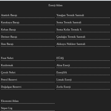
Enerji Atlası
Atatürk Barajı
Yatağan Termik Santrali
Karakaya Barajı
Soma Termik Santrali
Keban Barajı
Soma Kolin Termik S.
Deriner Barajı
Çatalağzı Termik Santrali
Ilısu Barajı
Akkuyu Nükleer Santrali
Fırat Nehri
EÜAŞ
Kızılırmak
Aksa Enerji
Çoruh Nehri
EnerjiSA
Petrol Rezervi
Limak Enerji
Doğalgaz Rezervi
Zorlu Enerji
Ekonomi Atlası
Süper Lig