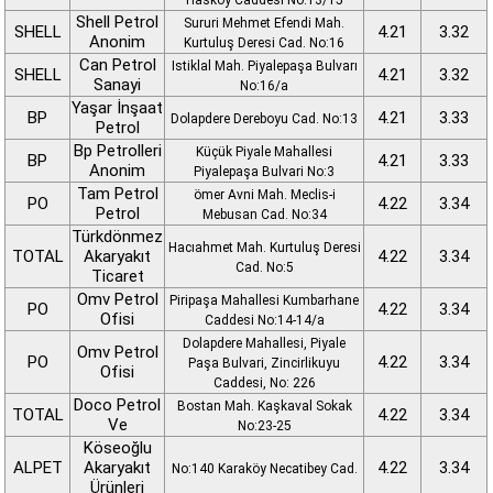
Hasköy Caddesi No:13/15
Shell Petrol
Sururi Mehmet Efendi Mah.
SHELL
4.21
3.32
Anonim
Kurtuluş Deresi Cad. No:16
Can Petrol
Istiklal Mah. Piyalepaşa Bulvarı
SHELL
4.21
3.32
Sanayi
No:16/a
Yaşar İnşaat
BP
4.21
3.33
Dolapdere Dereboyu Cad. No:13
Petrol
Bp Petrolleri
Küçük Piyale Mahallesi
BP
4.21
3.33
Anonim
Piyalepaşa Bulvari No:3
Tam Petrol
ömer Avni Mah. Meclis-i
PO
4.22
3.34
Petrol
Mebusan Cad. No:34
Türkdönmez
Hacıahmet Mah. Kurtuluş Deresi
TOTAL
Akaryakıt
4.22
3.34
Cad. No:5
Ticaret
Omv Petrol
Piripaşa Mahallesi Kumbarhane
PO
4.22
3.34
Ofisi
Caddesi No:14-14/a
Dolapdere Mahallesi, Piyale
Omv Petrol
PO
4.22
3.34
Paşa Bulvari, Zincirlikuyu
Ofisi
Caddesi, No: 226
Doco Petrol
Bostan Mah. Kaşkaval Sokak
TOTAL
4.22
3.34
Ve
No:23-25
Köseoğlu
ALPET
Akaryakıt
4.22
3.34
No:140 Karaköy Necatibey Cad.
Ürünleri