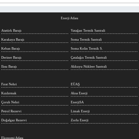
Enerji Atlası
Atatürk Barajı
Yatağan Termik Santrali
Karakaya Barajı
Soma Termik Santrali
Keban Barajı
Soma Kolin Termik S.
Deriner Barajı
Çatalağzı Termik Santrali
Ilısu Barajı
Akkuyu Nükleer Santrali
Fırat Nehri
EÜAŞ
Kızılırmak
Aksa Enerji
Çoruh Nehri
EnerjiSA
Petrol Rezervi
Limak Enerji
Doğalgaz Rezervi
Zorlu Enerji
Ekonomi Atlası