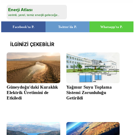
Enerji Atlası
verimli, yerel, temiz enerjili geleceğe..
Facebook'ta P.
Twitter'da P.
Whatsapp'ta P.
İLGİNİZİ ÇEKEBİLİR
Güneydoğu'daki Kuraklık
Yağmur Suyu Toplama
Elektrik Üretimini de
Sistemi Zorunluluğu
Etkiledi
Getirildi