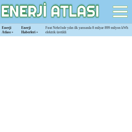
Enerji
Enerji
Fırat Nehri'nde yılın ilk yarısında 8 milyar 899 milyon kWh
Atlası
»
Haberleri
»
elektrik üretildi