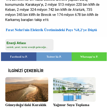
konumunda. Karakaya'yı, 2 milyar 513 milyon 220 bin kWh ile
Keban, 2 milyar 324 milyon 742 bin kWh ile Atatürk, 735
milyon 345 bin kWh ile Birecik ve 174 milyon 678 bin kWh ile
Karkamış barajları takip etti.
Fırat Nehri'nin Elektrik Üretimindeki Payı %8,2'ye Düştü
Enerji Atlası
verimli, yerel, temiz enerjili geleceğe..
Facebook'ta P.
Twitter'da P.
Whatsapp'ta P.
İLGİNİZİ ÇEKEBİLİR
Güneydoğu'daki Kuraklık
Yağmur Suyu Toplama