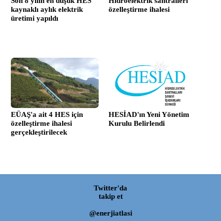
Son 8 yılın en düşük HES
Hidroelektrik santralleri
kaynaklı aylık elektrik
özelleştirme ihalesi
üretimi yapıldı
EÜAŞ'a ait 4 HES için
HESİAD'ın Yeni Yönetim
özelleştirme ihalesi
Kurulu Belirlendi
gerçekleştirilecek
Twitter'da
takip et
@enerjiatlasi