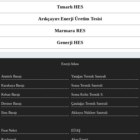
Tımarlı HES
Arıkçayırı Enerji Üretim Tesisi
Marmara RES
Generji HES
Enerji Atlası
Atatürk Barajı
Yatağan Termik Santrali
Karakaya Barajı
Soma Termik Santrali
Keban Barajı
Soma Kolin Termik S.
Deriner Barajı
Çatalağzı Termik Santrali
Ilısu Barajı
Akkuyu Nükleer Santrali
Fırat Nehri
EÜAŞ
Kızılırmak
Aksa Enerji