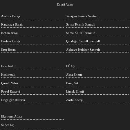
Enerji Atlası
Atatürk Barajı
Yatağan Termik Santrali
Karakaya Barajı
Soma Termik Santrali
Keban Barajı
Soma Kolin Termik S.
Deriner Barajı
Çatalağzı Termik Santrali
Ilısu Barajı
Akkuyu Nükleer Santrali
Fırat Nehri
EÜAŞ
Kızılırmak
Aksa Enerji
Çoruh Nehri
EnerjiSA
Petrol Rezervi
Limak Enerji
Doğalgaz Rezervi
Zorlu Enerji
Ekonomi Atlası
Süper Lig