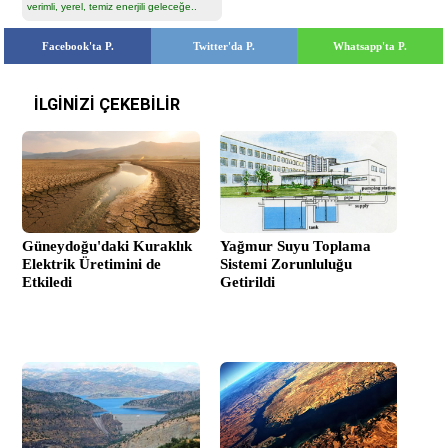
verimli, yerel, temiz enerjili geleceğe..
Facebook'ta P.
Twitter'da P.
Whatsapp'ta P.
İLGİNİZİ ÇEKEBİLİR
Güneydoğu'daki Kuraklık
Yağmur Suyu Toplama
Elektrik Üretimini de
Sistemi Zorunluluğu
Etkiledi
Getirildi