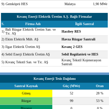
9)
Gemköprü HES
Malatya
1,90 MWe
Kıvanç Enerji Elektrik Üretim A.Ş. Bağlı Firmalar
S.
Firma Adı
İlgili Santral
Bali Rüzgar Elektrik Üretim San. ve
1)
Hacıbey RES
Tic. AŞ
2)
Ekim Elektrik Müh. AŞ
Havza Rüzgar Santrali
3)
Ilgaz Elektrik Üretim AŞ
Kıvanç 2 GES
4)
Sebil Enerji Elektrik Üretim AŞ
Sebil Regülatörü ve HES
Kıvanç Tekstil Kojenerasyon
5)
Kıvanç Tekstil San. ve Tic. AŞ
Santrali
Kıvanç Enerji Tesis Dağılımı
Santral Kaynak
Güç (MWe)
Oran
Güneş
52
28 %
Rüzgar
99
53 %
Biyogaz
0
0 %