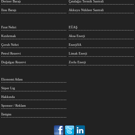
Deriner Barajı
Çatalağzı Termik Santrali
Ilısu Barajı
Akkuyu Nükleer Santrali
Fırat Nehri
EÜAŞ
Kızılırmak
Aksa Enerji
Çoruh Nehri
EnerjiSA
Petrol Rezervi
Limak Enerji
Doğalgaz Rezervi
Zorlu Enerji
Ekonomi Atlası
Süper Lig
Hakkında
Sponsor / Reklam
İletişim