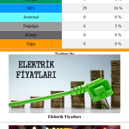
HES
29
16 %
Jeotermal
0
0 %
Doğalgaz
6
3 %
Kömür
0
0 %
Diğer
0
0 %
Twitter'da
takip et
@enerjiatlasi
Elektrik Fiyatları