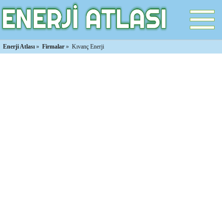
Enerji Atlası
»
Firmalar
»
Kıvanç Enerji