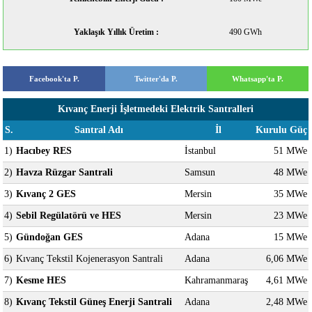
Yaklaşık Yıllık Üretim :
490 GWh
Facebook'ta P.
Twitter'da P.
Whatsapp'ta P.
Kıvanç Enerji İşletmedeki Elektrik Santralleri
S.
Santral Adı
İl
Kurulu Güç
1)
Hacıbey RES
İstanbul
51 MWe
2)
Havza Rüzgar Santrali
Samsun
48 MWe
3)
Kıvanç 2 GES
Mersin
35 MWe
4)
Sebil Regülatörü ve HES
Mersin
23 MWe
5)
Gündoğan GES
Adana
15 MWe
6)
Kıvanç Tekstil Kojenerasyon Santrali
Adana
6,06 MWe
7)
Kesme HES
Kahramanmaraş
4,61 MWe
8)
Kıvanç Tekstil Güneş Enerji Santrali
Adana
2,48 MWe