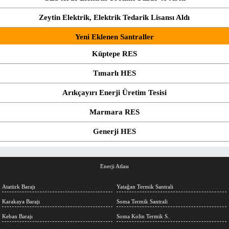
Zeytin Elektrik, Elektrik Tedarik Lisansı Aldı
Yeni Eklenen Santraller
Küptepe RES
Tımarlı HES
Arıkçayırı Enerji Üretim Tesisi
Marmara RES
Generji HES
Enerji Atlası
Atatürk Barajı
Yatağan Termik Santrali
Karakaya Barajı
Soma Termik Santrali
Keban Barajı
Soma Kolin Termik S.