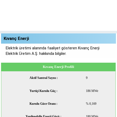
Kıvanç Enerji
Elektrik üretimi alanında faaliyet gösteren Kıvanç Enerji
Elektrik Üretim A.Ş. hakkında bilgiler.
Kıvanç Enerji Profili
Aktif Santral Sayısı :
9
Yurtiçi Kurulu Güç :
186 MWe
Kurulu Güce Oranı :
% 0,169
Yenilenebilir Enerji Gücü :
180 MWe