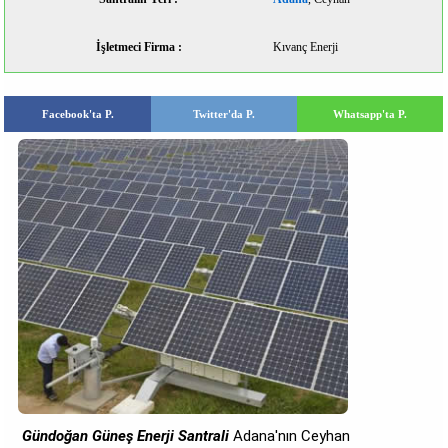
İşletmeci Firma :
Kıvanç Enerji
Facebook'ta P.
Twitter'da P.
Whatsapp'ta P.
Gündoğan Güneş Enerji Santrali
Adana'nın Ceyhan