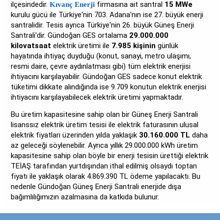
ilçesindedir.
firmasına ait santral
15 MWe
Kıvanç Enerji
kurulu gücü ile Türkiye'nin 703. Adana'nın ise 27. büyük enerji
santralidir. Tesis ayrıca Türkiye'nin 26. büyük Güneş Enerji
Santrali'dir. Gündoğan GES ortalama
29.000.000
kilovatsaat
elektrik üretimi ile
7.985 kişinin
günlük
hayatında ihtiyaç duyduğu (konut, sanayi, metro ulaşımı,
resmi daire, çevre aydınlatması gibi) tüm elektrik enerjisi
ihtiyacını karşılayabilir. Gündoğan GES sadece konut elektrik
tüketimi dikkate alındığında ise 9.709 konutun elektrik enerjisi
ihtiyacını karşılayabilecek elektrik üretimi yapmaktadır.
Bu üretim kapasitesine sahip olan bir Güneş Enerji Santrali
lisanssız elektrik üretim tesisi ile elektrik faturasının ulusal
elektrik fiyatları üzerinden yılda yaklaşık
30.160.000 TL
daha
az geleceği söylenebilir. Ayrıca yıllık 29.000.000 kWh üretim
kapasitesine sahip olan böyle bir enerji tesisin ürettiği elektrik
TEİAŞ tarafından yurtdışından ithal edilmiş olsaydı toptan
fiyatı ile yaklaşık olarak 4.869.390 TL ödeme yapılacaktı. Bu
nedenle Gündoğan Güneş Enerji Santrali enerjide dışa
bağımlılığımızın azalmasına da katkıda bulunur.