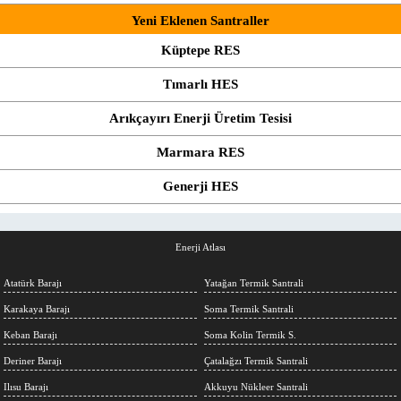
Yeni Eklenen Santraller
Küptepe RES
Tımarlı HES
Arıkçayırı Enerji Üretim Tesisi
Marmara RES
Generji HES
Enerji Atlası
Atatürk Barajı
Yatağan Termik Santrali
Karakaya Barajı
Soma Termik Santrali
Keban Barajı
Soma Kolin Termik S.
Deriner Barajı
Çatalağzı Termik Santrali
Ilısu Barajı
Akkuyu Nükleer Santrali