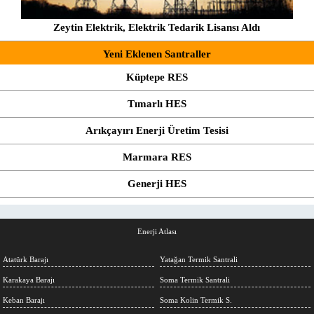
Zeytin Elektrik, Elektrik Tedarik Lisansı Aldı
Yeni Eklenen Santraller
Küptepe RES
Tımarlı HES
Arıkçayırı Enerji Üretim Tesisi
Marmara RES
Generji HES
Enerji Atlası
Atatürk Barajı
Yatağan Termik Santrali
Karakaya Barajı
Soma Termik Santrali
Keban Barajı
Soma Kolin Termik S.