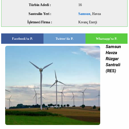
Türbin Adedi :
16
Santralin Yeri :
Samsun
, Havza
İşletmeci Firma :
Kıvanç Enerji
Facebook'ta P.
Twitter'da P.
Whatsapp'ta P.
Samsun
Havza
Rüzgar
Santrali
(RES)