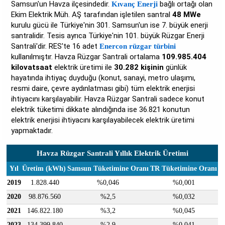
Samsun'un Havza ilçesindedir.
bağlı ortağı olan
Kıvanç Enerji
Ekim Elektrik Müh. AŞ tarafından işletilen santral
48 MWe
kurulu gücü ile Türkiye'nin 301. Samsun'un ise 7. büyük enerji
santralidir. Tesis ayrıca Türkiye'nin 101. büyük Rüzgar Enerji
Santrali'dir. RES'te 16 adet
Enercon rüzgar türbini
kullanılmıştır. Havza Rüzgar Santrali ortalama
109.985.404
kilovatsaat
elektrik üretimi ile
30.282 kişinin
günlük
hayatında ihtiyaç duyduğu (konut, sanayi, metro ulaşımı,
resmi daire, çevre aydınlatması gibi) tüm elektrik enerjisi
ihtiyacını karşılayabilir. Havza Rüzgar Santrali sadece konut
elektrik tüketimi dikkate alındığında ise 36.821 konutun
elektrik enerjisi ihtiyacını karşılayabilecek elektrik üretimi
yapmaktadır.
Havza Rüzgar Santrali Yıllık Elektrik Üretimi
Yıl
Üretim (kWh)
Samsun Tüketimine Oranı
TR Tüketimine Oranı
2019
1.828.440
%0,046
%0,001
2020
98.876.560
%2,5
%0,032
2021
146.822.180
%3,2
%0,045
2023
134.399.840
%2,9
%0,041