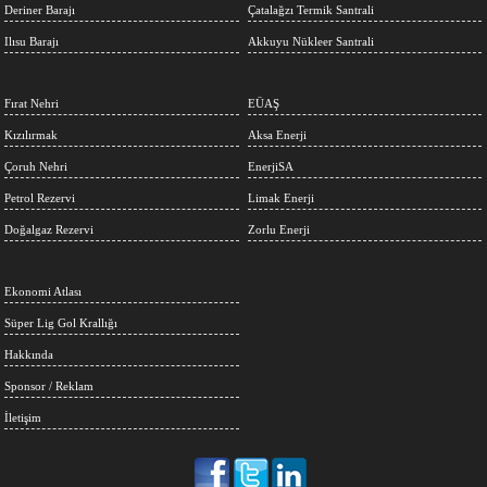
Deriner Barajı
Çatalağzı Termik Santrali
Ilısu Barajı
Akkuyu Nükleer Santrali
Fırat Nehri
EÜAŞ
Kızılırmak
Aksa Enerji
Çoruh Nehri
EnerjiSA
Petrol Rezervi
Limak Enerji
Doğalgaz Rezervi
Zorlu Enerji
Ekonomi Atlası
Süper Lig Gol Krallığı
Hakkında
Sponsor / Reklam
İletişim