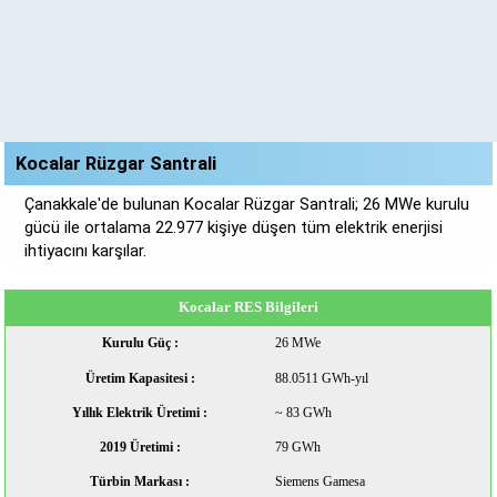
Kocalar Rüzgar Santrali
Çanakkale'de bulunan Kocalar Rüzgar Santrali; 26 MWe kurulu
gücü ile ortalama 22.977 kişiye düşen tüm elektrik enerjisi
ihtiyacını karşılar.
Kocalar RES Bilgileri
Kurulu Güç :
26 MWe
Üretim Kapasitesi :
88.0511 GWh-yıl
Yıllık Elektrik Üretimi :
~ 83 GWh
2019 Üretimi :
79 GWh
Türbin Markası :
Siemens Gamesa