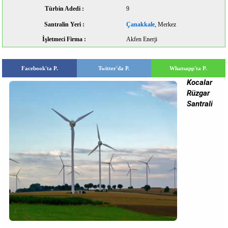
Türbin Adedi :
9
Santralin Yeri :
Çanakkale
, Merkez
İşletmeci Firma :
Akfen Enerji
Facebook'ta P.
Twitter'da P.
Whatsapp'ta P.
Kocalar
Rüzgar
Santrali