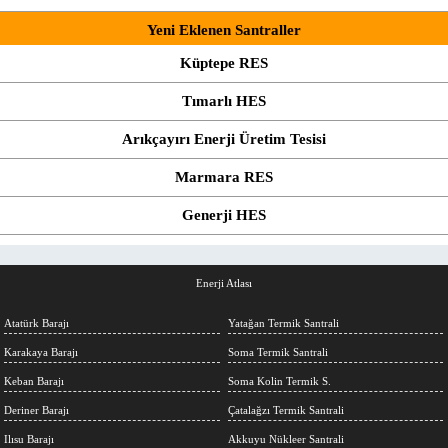
Yeni Eklenen Santraller
Küptepe RES
Tımarlı HES
Arıkçayırı Enerji Üretim Tesisi
Marmara RES
Generji HES
Enerji Atlası
Atatürk Barajı
Yatağan Termik Santrali
Karakaya Barajı
Soma Termik Santrali
Keban Barajı
Soma Kolin Termik S.
Deriner Barajı
Çatalağzı Termik Santrali
Ilısu Barajı
Akkuyu Nükleer Santrali