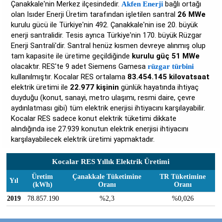
Çanakkale'nin Merkez ilçesindedir.
bağlı ortağı
Akfen Enerji
olan Isıder Enerji Üretim tarafından işletilen santral
26 MWe
kurulu gücü ile Türkiye'nin 492. Çanakkale'nin ise 20. büyük
enerji santralidir. Tesis ayrıca Türkiye'nin 170. büyük Rüzgar
Enerji Santrali'dir. Santral henüz kısmen devreye alınmış olup
tam kapasite ile üretime geçildiğinde
kurulu güç 51 MWe
olacaktır. RES'te 9 adet Siemens Gamesa
rüzgar türbini
kullanılmıştır. Kocalar RES ortalama
83.454.145 kilovatsaat
elektrik üretimi ile
22.977 kişinin
günlük hayatında ihtiyaç
duyduğu (konut, sanayi, metro ulaşımı, resmi daire, çevre
aydınlatması gibi) tüm elektrik enerjisi ihtiyacını karşılayabilir.
Kocalar RES sadece konut elektrik tüketimi dikkate
alındığında ise 27.939 konutun elektrik enerjisi ihtiyacını
karşılayabilecek elektrik üretimi yapmaktadır.
Kocalar RES Yıllık Elektrik Üretimi
Üretim
Çanakkale Tüketimine
TR Tüketimine
Yıl
(kWh)
Oranı
Oranı
2019
78.857.190
%2,3
%0,026