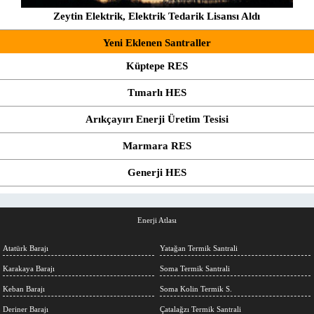
Zeytin Elektrik, Elektrik Tedarik Lisansı Aldı
Yeni Eklenen Santraller
Küptepe RES
Tımarlı HES
Arıkçayırı Enerji Üretim Tesisi
Marmara RES
Generji HES
Enerji Atlası
Atatürk Barajı
Yatağan Termik Santrali
Karakaya Barajı
Soma Termik Santrali
Keban Barajı
Soma Kolin Termik S.
Deriner Barajı
Çatalağzı Termik Santrali