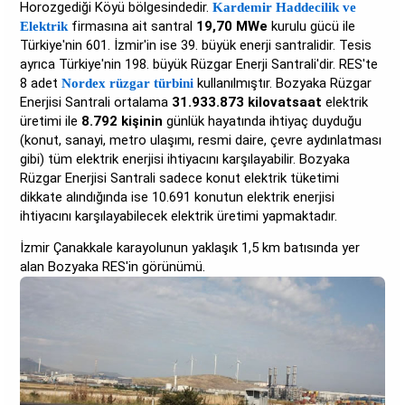
Horozgediği Köyü bölgesindedir.
Kardemir Haddecilik ve
firmasına ait santral
19,70 MWe
kurulu gücü ile
Elektrik
Türkiye'nin 601. İzmir'in ise 39. büyük enerji santralidir. Tesis
ayrıca Türkiye'nin 198. büyük Rüzgar Enerji Santrali'dir. RES'te
8 adet
kullanılmıştır. Bozyaka Rüzgar
Nordex rüzgar türbini
Enerjisi Santrali ortalama
31.933.873 kilovatsaat
elektrik
üretimi ile
8.792 kişinin
günlük hayatında ihtiyaç duyduğu
(konut, sanayi, metro ulaşımı, resmi daire, çevre aydınlatması
gibi) tüm elektrik enerjisi ihtiyacını karşılayabilir. Bozyaka
Rüzgar Enerjisi Santrali sadece konut elektrik tüketimi
dikkate alındığında ise 10.691 konutun elektrik enerjisi
ihtiyacını karşılayabilecek elektrik üretimi yapmaktadır.
İzmir Çanakkale karayolunun yaklaşık 1,5 km batısında yer
alan Bozyaka RES'in görünümü.