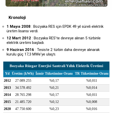
Kronoloji
1 Mayıs 2008
: Bozyaka RES için EPDK 49 yıl süreli elektrik
üretim lisansı verdi.
12 Mart 2012
: Bozyaka RES'te devreye alınan 5 türbinle
elektrik üretimi başladı.
9 Haziran 2016
: Tesiste 2 türbin daha devreye alınarak
kurulu güç 17,3 MWe'ye ulaştı.
Bozyaka Rüzgar Enerjisi Santrali Yıllık Elektrik Üretimi
Yıl
Üretim (kWh)
İzmir Tüketimine Oranı
TR Tüketimine Oranı
2012
27.089.255
%0,17
%0,011
2013
34.578.492
%0,21
%0,014
2014
28.765.298
%0,17
%0,011
2015
21.485.720
%0,12
%0,008
2020
47.750.600
%0,23
%0,016