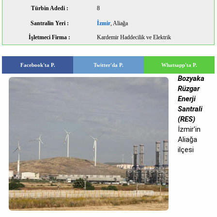
Türbin Adedi :
8
Santralin Yeri :
İzmir
, Aliağa
İşletmeci Firma :
Kardemir Haddecilik ve Elektrik
Facebook'ta P.
Twitter'da P.
Whatsapp'ta P.
Bozyaka
Rüzgar
Enerji
Santrali
(RES)
İzmir'in
Aliağa
ilçesi