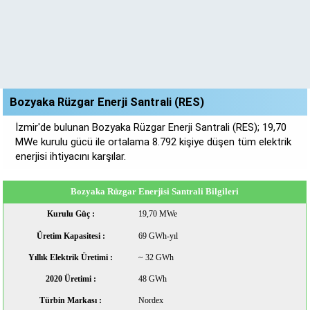
Bozyaka Rüzgar Enerji Santrali (RES)
İzmir'de bulunan Bozyaka Rüzgar Enerji Santrali (RES); 19,70
MWe kurulu gücü ile ortalama 8.792 kişiye düşen tüm elektrik
enerjisi ihtiyacını karşılar.
Bozyaka Rüzgar Enerjisi Santrali Bilgileri
Kurulu Güç :
19,70 MWe
Üretim Kapasitesi :
69 GWh-yıl
Yıllık Elektrik Üretimi :
~ 32 GWh
2020 Üretimi :
48 GWh
Türbin Markası :
Nordex