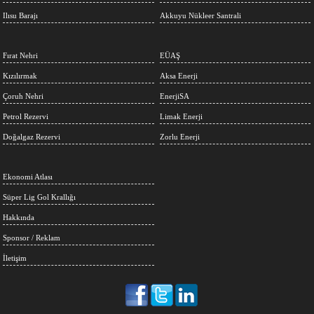
Ilısu Barajı
Akkuyu Nükleer Santrali
Fırat Nehri
EÜAŞ
Kızılırmak
Aksa Enerji
Çoruh Nehri
EnerjiSA
Petrol Rezervi
Limak Enerji
Doğalgaz Rezervi
Zorlu Enerji
Ekonomi Atlası
Süper Lig Gol Krallığı
Hakkında
Sponsor / Reklam
İletişim