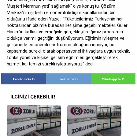
Müşteri Memnuniyeti’ sağlamak" diye konuştu. Çözüm
Merkezi’nin şirketin en önemli iletişim kanallarından biri
olduğunu ifade eden Yazıcı, "Tüketicilerimiz Türkiye’nin her
noktasından bizimle buradan iletişime geçebilmekteler. Güler
Hanım’ın katkısı ve emeğiyle gerçekleştirdiğimiz programın
oldukça verimli geçtiğini düşünüyorum. Eğitimin iyileşme ve
gelişmede en önemli enstrüman olduğuna inanıyor, bu
kapsamda sürekli olarak operasyonel ihtiyaçlara uygun teknik,
fonksiyonel ve kişisel gelişim eğitimleri gerçekleştirerek
hizmet kalitemizi sürekli iyileştiriyoruz" dedi.
Facebook'ta P.
Twitter'da P.
Whatsapp'ta P.
İLGİNİZİ ÇEKEBİLİR