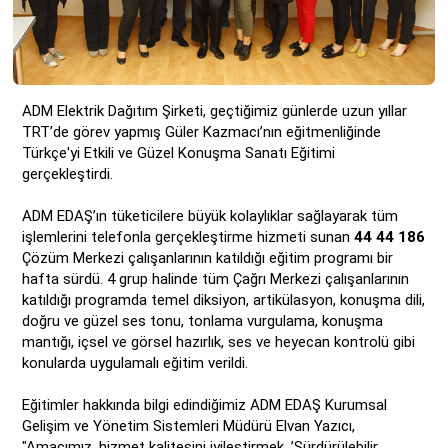
ADM Elektrik Dağıtım Şirketi, geçtiğimiz günlerde uzun yıllar
TRT’de görev yapmış Güler Kazmacı’nın eğitmenliğinde
Türkçe'yi Etkili ve Güzel Konuşma Sanatı Eğitimi
gerçekleştirdi.
ADM EDAŞ’ın tüketicilere büyük kolaylıklar sağlayarak tüm
işlemlerini telefonla gerçekleştirme hizmeti sunan
44 44 186
Çözüm Merkezi çalışanlarının katıldığı eğitim programı bir
hafta sürdü. 4 grup halinde tüm Çağrı Merkezi çalışanlarının
katıldığı programda temel diksiyon, artikülasyon, konuşma dili,
doğru ve güzel ses tonu, tonlama vurgulama, konuşma
mantığı, içsel ve görsel hazırlık, ses ve heyecan kontrolü gibi
konularda uygulamalı eğitim verildi.
Eğitimler hakkında bilgi edindiğimiz ADM EDAŞ Kurumsal
Gelişim ve Yönetim Sistemleri Müdürü Elvan Yazıcı,
"Amacımız, hizmet kalitesini iyileştirmek, ’Sürdürülebilir