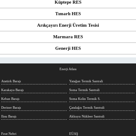
Küptepe RES
Tımarlı HES
Arıkçayırı Enerji Üretim Tesisi
Marmara RES
Generji HES
Enerji Atlası
Atatürk Barajı
Yatağan Termik Santrali
Karakaya Barajı
Soma Termik Santrali
Keban Barajı
Soma Kolin Termik S.
Deriner Barajı
Çatalağzı Termik Santrali
Ilısu Barajı
Akkuyu Nükleer Santrali
Fırat Nehri
EÜAŞ