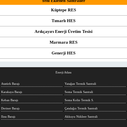
Yeni Eklenen Santraller
Küptepe RES
Tımarlı HES
Arıkçayırı Enerji Üretim Tesisi
Marmara RES
Generji HES
Enerji Atlası
Atatürk Barajı
Yatağan Termik Santrali
Karakaya Barajı
Soma Termik Santrali
Keban Barajı
Soma Kolin Termik S.
Deriner Barajı
Çatalağzı Termik Santrali
Ilısu Barajı
Akkuyu Nükleer Santrali