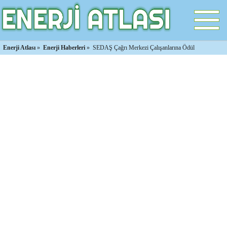
Enerji Atlası
»
Enerji Haberleri
»
SEDAŞ Çağrı Merkezi Çalışanlarına Ödül