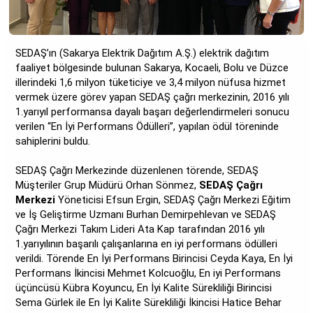
SEDAŞ’ın (Sakarya Elektrik Dağıtım A.Ş.) elektrik dağıtım
faaliyet bölgesinde bulunan Sakarya, Kocaeli, Bolu ve Düzce
illerindeki 1,6 milyon tüketiciye ve 3,4 milyon nüfusa hizmet
vermek üzere görev yapan SEDAŞ çağrı merkezinin, 2016 yılı
1.yarıyıl performansa dayalı başarı değerlendirmeleri sonucu
verilen “En İyi Performans Ödülleri”, yapılan ödül töreninde
sahiplerini buldu.
SEDAŞ Çağrı Merkezinde düzenlenen törende, SEDAŞ
Müşteriler Grup Müdürü Orhan Sönmez,
SEDAŞ Çağrı
Merkezi
Yöneticisi Efsun Ergin, SEDAŞ Çağrı Merkezi Eğitim
ve İş Geliştirme Uzmanı Burhan Demirpehlevan ve SEDAŞ
Çağrı Merkezi Takım Lideri Ata Kap tarafından 2016 yılı
1.yarıyılının başarılı çalışanlarına en iyi performans ödülleri
verildi. Törende En İyi Performans Birincisi Ceyda Kaya, En İyi
Performans İkincisi Mehmet Kolcuoğlu, En iyi Performans
üçüncüsü Kübra Koyuncu, En İyi Kalite Sürekliliği Birincisi
Sema Gürlek ile En İyi Kalite Sürekliliği İkincisi Hatice Behar