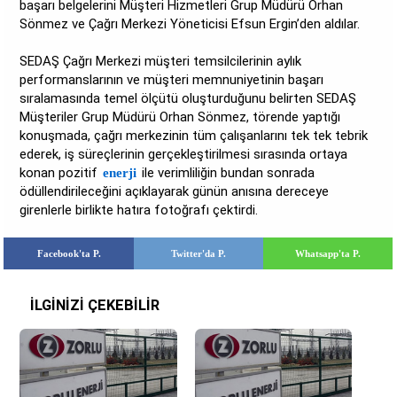
başarı belgelerini Müşteri Hizmetleri Grup Müdürü Orhan
Sönmez ve Çağrı Merkezi Yöneticisi Efsun Ergin’den aldılar.
SEDAŞ Çağrı Merkezi müşteri temsilcilerinin aylık
performanslarının ve müşteri memnuniyetinin başarı
sıralamasında temel ölçütü oluşturduğunu belirten SEDAŞ
Müşteriler Grup Müdürü Orhan Sönmez, törende yaptığı
konuşmada, çağrı merkezinin tüm çalışanlarını tek tek tebrik
ederek, iş süreçlerinin gerçekleştirilmesi sırasında ortaya
konan pozitif
ile verimliliğin bundan sonrada
enerji
ödüllendirileceğini açıklayarak günün anısına dereceye
girenlerle birlikte hatıra fotoğrafı çektirdi.
Facebook'ta P.
Twitter'da P.
Whatsapp'ta P.
İLGİNİZİ ÇEKEBİLİR