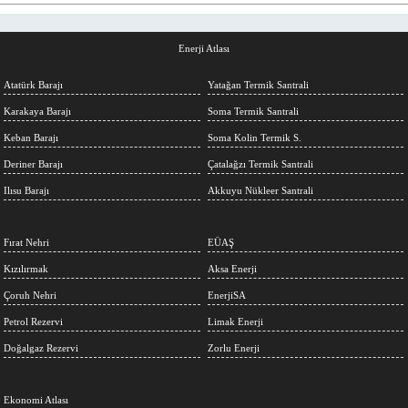
Enerji Atlası
Atatürk Barajı
Yatağan Termik Santrali
Karakaya Barajı
Soma Termik Santrali
Keban Barajı
Soma Kolin Termik S.
Deriner Barajı
Çatalağzı Termik Santrali
Ilısu Barajı
Akkuyu Nükleer Santrali
Fırat Nehri
EÜAŞ
Kızılırmak
Aksa Enerji
Çoruh Nehri
EnerjiSA
Petrol Rezervi
Limak Enerji
Doğalgaz Rezervi
Zorlu Enerji
Ekonomi Atlası