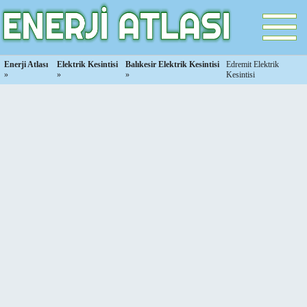
Enerji Atlası
Elektrik Kesintisi
Balıkesir Elektrik Kesintisi
Edremit Elektrik
»
»
»
Kesintisi