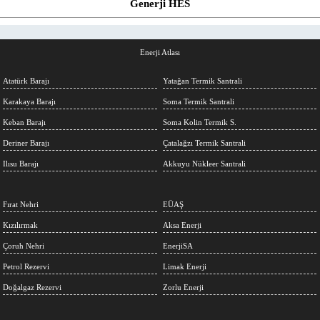
Generji HES
Enerji Atlası
Atatürk Barajı
Yatağan Termik Santrali
Karakaya Barajı
Soma Termik Santrali
Keban Barajı
Soma Kolin Termik S.
Deriner Barajı
Çatalağzı Termik Santrali
Ilısu Barajı
Akkuyu Nükleer Santrali
Fırat Nehri
EÜAŞ
Kızılırmak
Aksa Enerji
Çoruh Nehri
EnerjiSA
Petrol Rezervi
Limak Enerji
Doğalgaz Rezervi
Zorlu Enerji