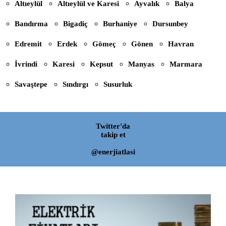
Altıeylül
Altıeylül ve Karesi
Ayvalık
Balya
Bandırma
Bigadiç
Burhaniye
Dursunbey
Edremit
Erdek
Gömeç
Gönen
Havran
İvrindi
Karesi
Kepsut
Manyas
Marmara
Savaştepe
Sındırgı
Susurluk
Twitter'da
takip et
@enerjiatlasi