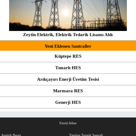
Zeytin Elektrik, Elektrik Tedarik Lisansı Aldı
Yeni Eklenen Santraller
Küptepe RES
Tımarlı HES
Arıkçayırı Enerji Üretim Tesisi
Marmara RES
Generji HES
Enerji Atlası
Atatürk Barajı
Yatağan Termik Santrali