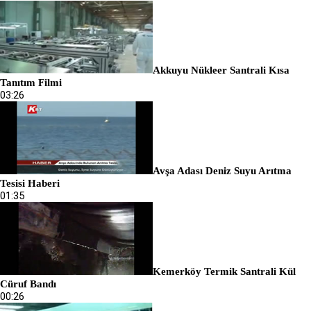
Akkuyu Nükleer Santrali Kısa
Tanıtım Filmi
03:26
Avşa Adası Deniz Suyu Arıtma
Tesisi Haberi
01:35
Kemerköy Termik Santrali Kül
Cüruf Bandı
00:26