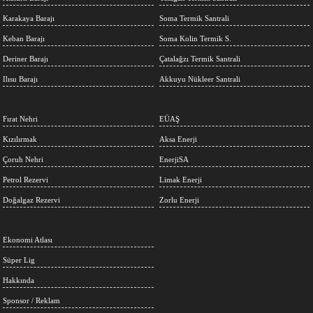
Karakaya Barajı
Soma Termik Santrali
Keban Barajı
Soma Kolin Termik S.
Deriner Barajı
Çatalağzı Termik Santrali
Ilısu Barajı
Akkuyu Nükleer Santrali
Fırat Nehri
EÜAŞ
Kızılırmak
Aksa Enerji
Çoruh Nehri
EnerjiSA
Petrol Rezervi
Limak Enerji
Doğalgaz Rezervi
Zorlu Enerji
Ekonomi Atlası
Süper Lig
Hakkında
Sponsor / Reklam