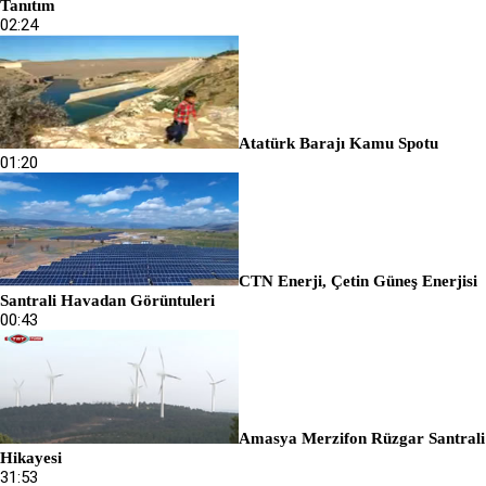
Tanıtım
02:24
Atatürk Barajı Kamu Spotu
01:20
CTN Enerji, Çetin Güneş Enerjisi
Santrali Havadan Görüntuleri
00:43
Amasya Merzifon Rüzgar Santrali
Hikayesi
31:53