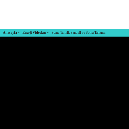
Anasayfa
»
Enerji Videoları
»
Soma Termik Santrali ve Soma Tanıtımı