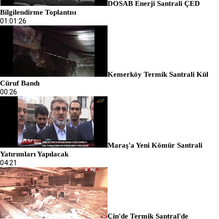
DOSAB Enerji Santrali ÇED
Bilgilendirme Toplantısı
01:01:26
Kemerköy Termik Santrali Kül
Cüruf Bandı
00:26
Maraş'a Yeni Kömür Santrali
Yatırımları Yapılacak
04:21
Çin'de Termik Santral'de