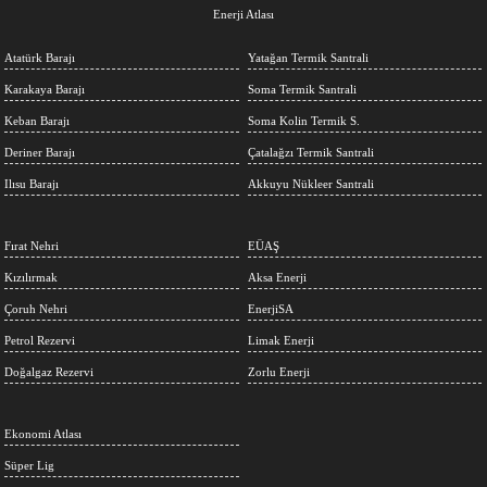
Enerji Atlası
Atatürk Barajı
Yatağan Termik Santrali
Karakaya Barajı
Soma Termik Santrali
Keban Barajı
Soma Kolin Termik S.
Deriner Barajı
Çatalağzı Termik Santrali
Ilısu Barajı
Akkuyu Nükleer Santrali
Fırat Nehri
EÜAŞ
Kızılırmak
Aksa Enerji
Çoruh Nehri
EnerjiSA
Petrol Rezervi
Limak Enerji
Doğalgaz Rezervi
Zorlu Enerji
Ekonomi Atlası
Süper Lig