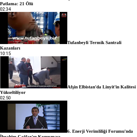
Patlama: 21 Ölü
02:34
Tufanbeyli Termik Santrali
Kazanları
10:15
Afşin Elbistan'da Linyit'in Kalitesi
Yükseltiliyor
02:50
6. Enerji Verimliliği Forumu'nda
İbrahim Çağlar'ın Konuşması