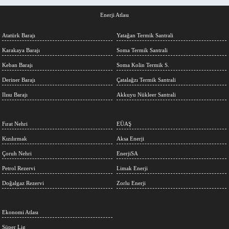
Enerji Atlası
Atatürk Barajı
Yatağan Termik Santrali
Karakaya Barajı
Soma Termik Santrali
Keban Barajı
Soma Kolin Termik S.
Deriner Barajı
Çatalağzı Termik Santrali
Ilısu Barajı
Akkuyu Nükleer Santrali
Fırat Nehri
EÜAŞ
Kızılırmak
Aksa Enerji
Çoruh Nehri
EnerjiSA
Petrol Rezervi
Limak Enerji
Doğalgaz Rezervi
Zorlu Enerji
Ekonomi Atlası
Süper Lig