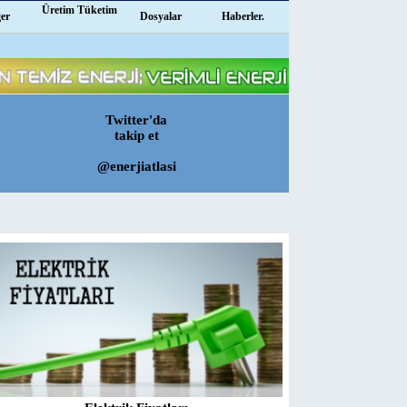
Üretim Tüketim
ğer
Dosyalar
Haberler.
Twitter'da
takip et
@enerjiatlasi