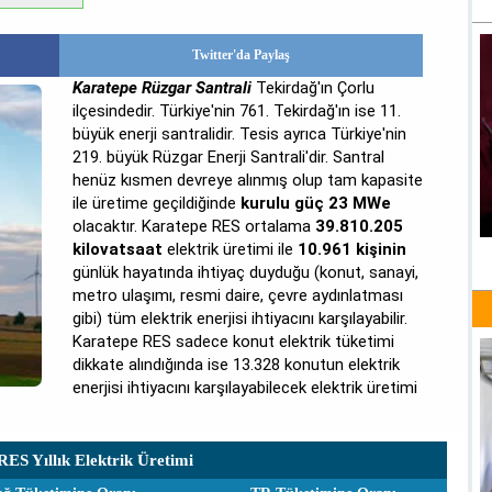
Twitter'da Paylaş
Karatepe Rüzgar Santrali
Tekirdağ'ın Çorlu
ilçesindedir. Türkiye'nin 761. Tekirdağ'ın ise 11.
büyük enerji santralidir. Tesis ayrıca Türkiye'nin
219. büyük Rüzgar Enerji Santrali'dir. Santral
henüz kısmen devreye alınmış olup tam kapasite
ile üretime geçildiğinde
kurulu güç 23 MWe
olacaktır. Karatepe RES ortalama
39.810.205
kilovatsaat
elektrik üretimi ile
10.961 kişinin
günlük hayatında ihtiyaç duyduğu (konut, sanayi,
metro ulaşımı, resmi daire, çevre aydınlatması
gibi) tüm elektrik enerjisi ihtiyacını karşılayabilir.
Karatepe RES sadece konut elektrik tüketimi
dikkate alındığında ise 13.328 konutun elektrik
enerjisi ihtiyacını karşılayabilecek elektrik üretimi
ES Yıllık Elektrik Üretimi