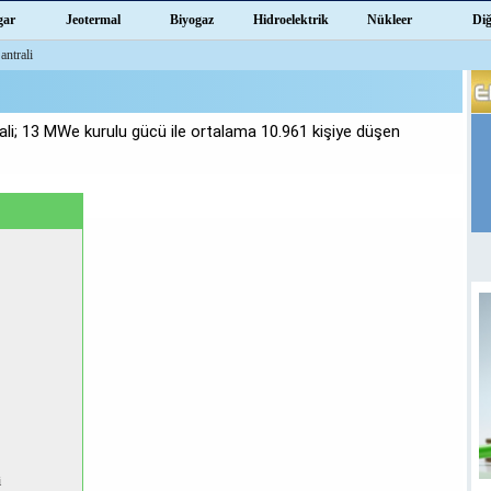
gar
Jeotermal
Biyogaz
Hidroelektrik
Nükleer
Di
antrali
li; 13 MWe kurulu gücü ile ortalama 10.961 kişiye düşen
i