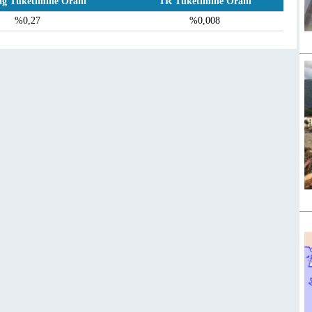
ağ Tüketimine Oranı
TR Tüketimine Oranı
%0,27
%0,008