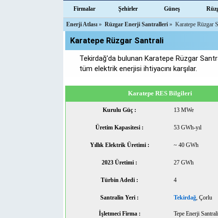
Firmalar
Şehirler
Güneş
Rüz
Enerji Atlası
»
Rüzgar Enerji Santralleri
»
Karatepe Rüzgar S
Karatepe Rüzgar Santrali
Tekirdağ'da bulunan Karatepe Rüzgar Santra
tüm elektrik enerjisi ihtiyacını karşılar.
Karatepe RES Bilgileri
Kurulu Güç :
13 MWe
Üretim Kapasitesi :
53 GWh-yıl
Yıllık Elektrik Üretimi :
~ 40 GWh
2023 Üretimi :
27 GWh
Türbin Adedi :
4
Santralin Yeri :
Tekirdağ
, Çorlu
İşletmeci Firma :
Tepe Enerji Santral