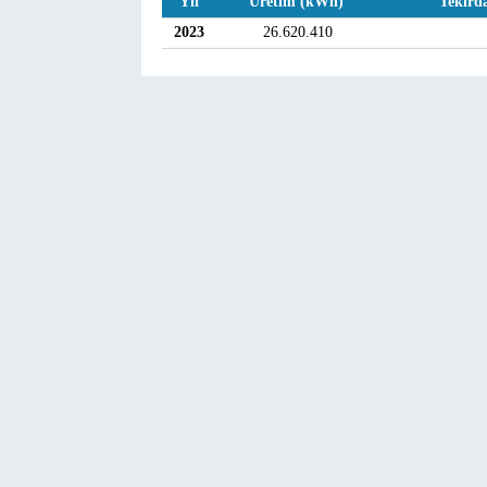
Yıl
Üretim (kWh)
Tekird
2023
26.620.410