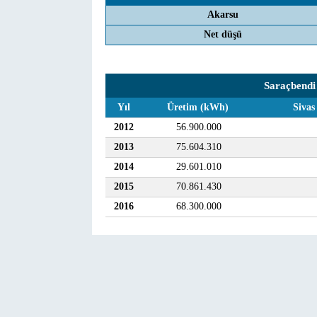
Akarsu
Net düşü
Saraçbendi 
Yıl
Üretim (kWh)
Sivas
2012
56.900.000
2013
75.604.310
2014
29.601.010
2015
70.861.430
2016
68.300.000