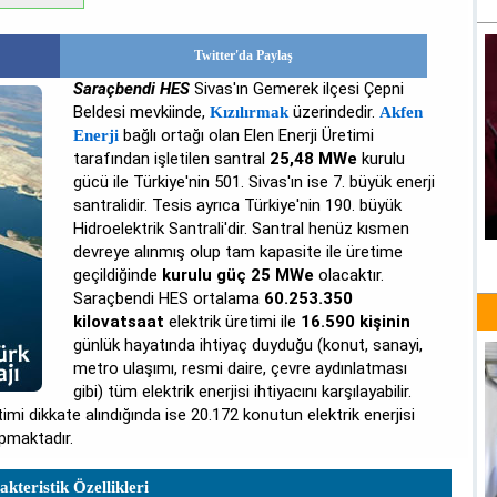
Twitter'da Paylaş
Saraçbendi HES
Sivas'ın Gemerek ilçesi Çepni
Beldesi mevkiinde,
üzerindedir.
Kızılırmak
Akfen
bağlı ortağı olan Elen Enerji Üretimi
Enerji
tarafından işletilen santral
25,48 MWe
kurulu
gücü ile Türkiye'nin 501. Sivas'ın ise 7. büyük enerji
santralidir. Tesis ayrıca Türkiye'nin 190. büyük
Hidroelektrik Santrali'dir. Santral henüz kısmen
devreye alınmış olup tam kapasite ile üretime
geçildiğinde
kurulu güç 25 MWe
olacaktır.
Saraçbendi HES ortalama
60.253.350
kilovatsaat
elektrik üretimi ile
16.590 kişinin
günlük hayatında ihtiyaç duyduğu (konut, sanayi,
metro ulaşımı, resmi daire, çevre aydınlatması
gibi) tüm elektrik enerjisi ihtiyacını karşılayabilir.
i dikkate alındığında ise 20.172 konutun elektrik enerjisi
apmaktadır.
kteristik Özellikleri