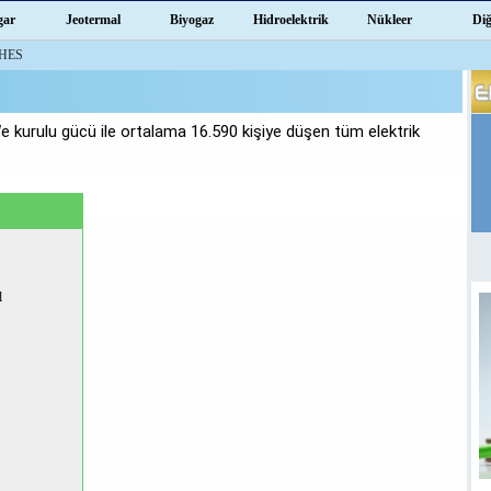
gar
Jeotermal
Biyogaz
Hidroelektrik
Nükleer
Di
 HES
 kurulu gücü ile ortalama 16.590 kişiye düşen tüm elektrik
l