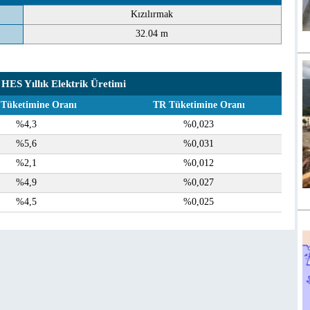
Kızılırmak
32.04 m
HES Yıllık Elektrik Üretimi
 Tüketimine Oranı
TR Tüketimine Oranı
%4,3
%0,023
%5,6
%0,031
%2,1
%0,012
%4,9
%0,027
%4,5
%0,025