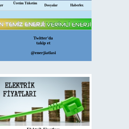
Üretim Tüketim
ğer
Dosyalar
Haberler.
Twitter'da
takip et
@enerjiatlasi