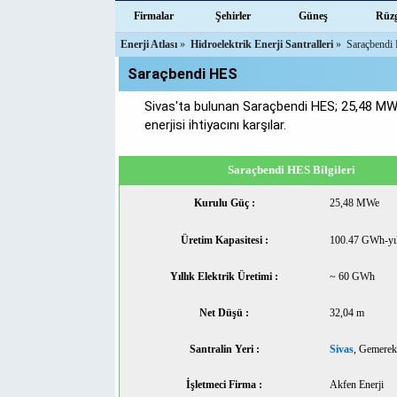
Firmalar
Şehirler
Güneş
Rüz
Enerji Atlası
»
Hidroelektrik Enerji Santralleri
»
Saraçbendi
Saraçbendi HES
Sivas'ta bulunan Saraçbendi HES; 25,48 MWe
enerjisi ihtiyacını karşılar.
Saraçbendi HES Bilgileri
Kurulu Güç :
25,48 MWe
Üretim Kapasitesi :
100.47 GWh-yı
Yıllık Elektrik Üretimi :
~ 60 GWh
Net Düşü :
32,04 m
Santralin Yeri :
Sivas
, Gemerek
İşletmeci Firma :
Akfen Enerji