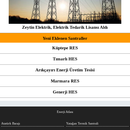
Zeytin Elektrik, Elektrik Tedarik Lisansı Aldı
Yeni Eklenen Santraller
Küptepe RES
Tımarlı HES
Arıkçayırı Enerji Üretim Tesisi
Marmara RES
Generji HES
Enerji Atlası
Atatürk Barajı
Yatağan Termik Santrali