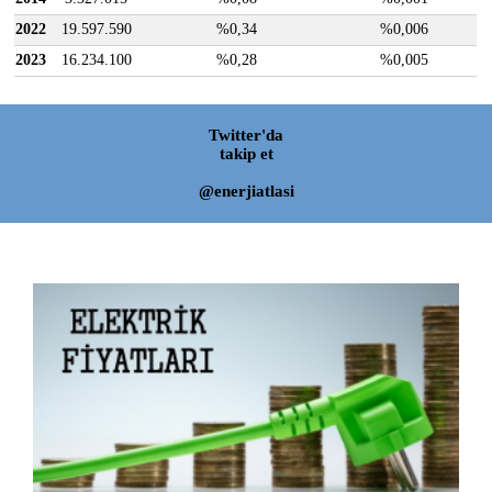
2022
19.597.590
%0,34
%0,006
2023
16.234.100
%0,28
%0,005
Twitter'da
takip et
@enerjiatlasi