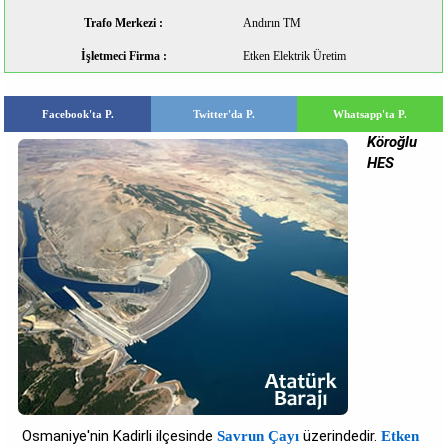
Trafo Merkezi :
Andırın TM
İşletmeci Firma :
Etken Elektrik Üretim
Facebook'ta P.
Twitter'da P.
Whatsapp'ta P.
Köroğlu
HES
Osmaniye'nin Kadirli ilçesinde
üzerindedir.
Savrun Çayı
Etken