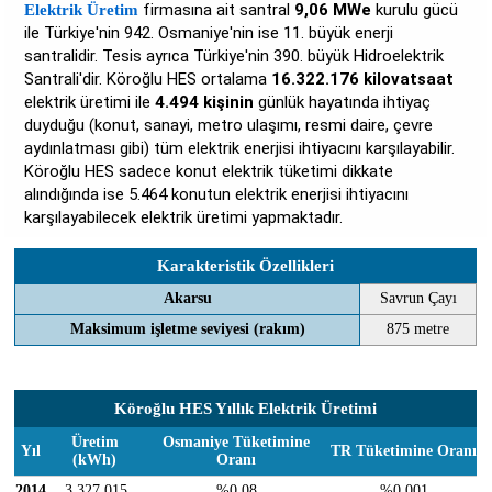
firmasına ait santral
9,06 MWe
kurulu gücü
Elektrik Üretim
ile Türkiye'nin 942. Osmaniye'nin ise 11. büyük enerji
santralidir. Tesis ayrıca Türkiye'nin 390. büyük Hidroelektrik
Santrali'dir. Köroğlu HES ortalama
16.322.176 kilovatsaat
elektrik üretimi ile
4.494 kişinin
günlük hayatında ihtiyaç
duyduğu (konut, sanayi, metro ulaşımı, resmi daire, çevre
aydınlatması gibi) tüm elektrik enerjisi ihtiyacını karşılayabilir.
Köroğlu HES sadece konut elektrik tüketimi dikkate
alındığında ise 5.464 konutun elektrik enerjisi ihtiyacını
karşılayabilecek elektrik üretimi yapmaktadır.
Karakteristik Özellikleri
Akarsu
Savrun Çayı
Maksimum işletme seviyesi (rakım)
875 metre
Köroğlu HES Yıllık Elektrik Üretimi
Üretim
Osmaniye Tüketimine
Yıl
TR Tüketimine Oranı
(kWh)
Oranı
2014
3.327.015
%0,08
%0,001