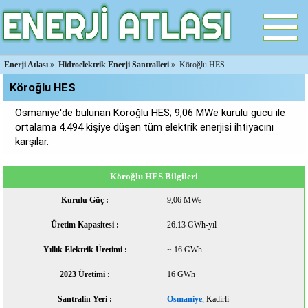
Enerji Atlası
»
Hidroelektrik Enerji Santralleri
»
Köroğlu HES
Köroğlu HES
Osmaniye'de bulunan Köroğlu HES; 9,06 MWe kurulu gücü ile
ortalama 4.494 kişiye düşen tüm elektrik enerjisi ihtiyacını
karşılar.
Köroğlu HES Bilgileri
Kurulu Güç :
9,06 MWe
Üretim Kapasitesi :
26.13 GWh-yıl
Yıllık Elektrik Üretimi :
~ 16 GWh
2023 Üretimi :
16 GWh
Santralin Yeri :
Osmaniye
, Kadirli