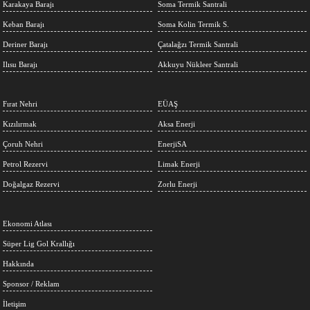
Karakaya Barajı
Soma Termik Santrali
Keban Barajı
Soma Kolin Termik S.
Deriner Barajı
Çatalağzı Termik Santrali
Ilısu Barajı
Akkuyu Nükleer Santrali
Fırat Nehri
EÜAŞ
Kızılırmak
Aksa Enerji
Çoruh Nehri
EnerjiSA
Petrol Rezervi
Limak Enerji
Doğalgaz Rezervi
Zorlu Enerji
Ekonomi Atlası
Süper Lig Gol Krallığı
Hakkında
Sponsor / Reklam
İletişim