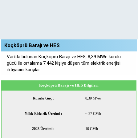
Koçköprü Barajı ve HES
Van'da bulunan Koçköprü Barajı ve HES; 8,39 MWe kurulu
gücü ile ortalama 7.442 kişiye düşen tüm elektrik enerjisi
ihtiyacını karşılar.
Koçköprü Barajı ve HES Bilgileri
Kurulu Güç :
8,39 MWe
Yıllık Elektrik Üretimi :
~ 27 GWh
2023 Üretimi :
10 GWh