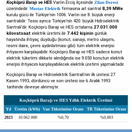
Koçköprü Barajı ve HES
Van'ın Erciş ilçesinde
Zilan Deresi
üzerindedir.
firmasına ait santral
8,39 MWe
Mostar Elektrik
kurulu gücü ile Türkiye'nin 1006. Van'ın ise 8. büyük enerji
santralidir. Tesis ayrıca Türkiye'nin 420. büyük Hidroelektrik
Santrali'dir. Koçköprü Barajı ve HES ortalama
27.031.000
kilovatsaat
elektrik üretimi ile
7.442 kişinin
günlük
hayatında ihtiyaç duyduğu (konut, sanayi, metro ulaşımı,
resmi daire, çevre aydınlatması gibi) tüm elektrik enerjisi
ihtiyacını karşılayabilir. Koçköprü Barajı ve HES sadece konut
elektrik tüketimi dikkate alındığında ise 9.050 konutun elektrik
enerjisi ihtiyacını karşılayabilecek elektrik üretimi yapmaktadır.
Koçköprü Barajı ve Hidroelektrik Santrali'nin ilk ünitesi 27
Kasım 1993, dördüncü ve son ünitesi ise 6 Aralık 1993
tarihinde devreye alınmıştır.
Koçköprü Barajı ve HES Yıllık Elektrik Üretimi
Yıl
Üretim (kWh)
Van Tüketimine Oranı
TR Tüketimine Oranı
2023
10.062.000
%0,70
%0,003