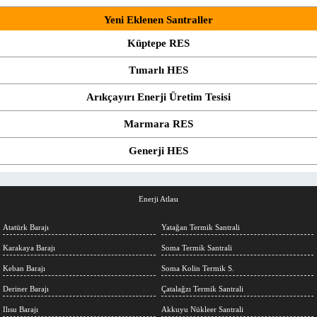
Yeni Eklenen Santraller
Küptepe RES
Tımarlı HES
Arıkçayırı Enerji Üretim Tesisi
Marmara RES
Generji HES
Enerji Atlası
Atatürk Barajı
Yatağan Termik Santrali
Karakaya Barajı
Soma Termik Santrali
Keban Barajı
Soma Kolin Termik S.
Deriner Barajı
Çatalağzı Termik Santrali
Ilısu Barajı
Akkuyu Nükleer Santrali