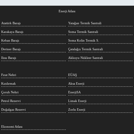
Enerji Atlası
Atatürk Barajı
Yatağan Termik Santrali
Karakaya Barajı
Soma Termik Santrali
Keban Barajı
Soma Kolin Termik S.
Deriner Barajı
Çatalağzı Termik Santrali
Ilısu Barajı
Akkuyu Nükleer Santrali
Fırat Nehri
EÜAŞ
Kızılırmak
Aksa Enerji
Çoruh Nehri
EnerjiSA
Petrol Rezervi
Limak Enerji
Doğalgaz Rezervi
Zorlu Enerji
Ekonomi Atlası