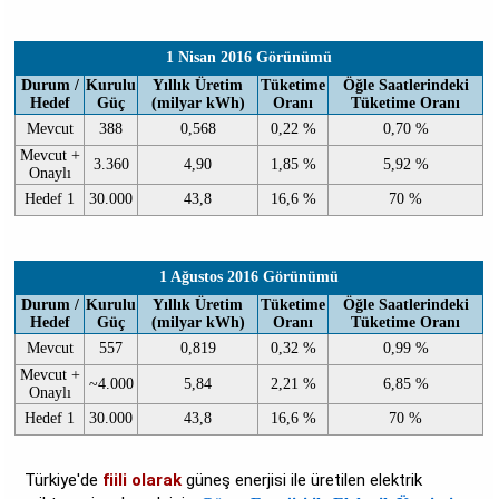
1 Nisan 2016 Görünümü
Durum /
Kurulu
Yıllık Üretim
Tüketime
Öğle Saatlerindeki
Hedef
Güç
(milyar kWh)
Oranı
Tüketime Oranı
Mevcut
388
0,568
0,22 %
0,70 %
Mevcut +
3.360
4,90
1,85 %
5,92 %
Onaylı
Hedef 1
30.000
43,8
16,6 %
70 %
1 Ağustos 2016 Görünümü
Durum /
Kurulu
Yıllık Üretim
Tüketime
Öğle Saatlerindeki
Hedef
Güç
(milyar kWh)
Oranı
Tüketime Oranı
Mevcut
557
0,819
0,32 %
0,99 %
Mevcut +
~4.000
5,84
2,21 %
6,85 %
Onaylı
Hedef 1
30.000
43,8
16,6 %
70 %
Türkiye'de
fiili olarak
güneş enerjisi ile üretilen elektrik