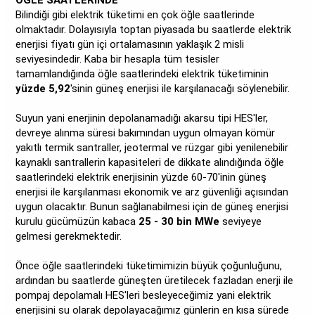
ÖĞLE SAATLERİNDE
Bilindiği gibi elektrik tüketimi en çok öğle saatlerinde
olmaktadır. Dolayısıyla toptan piyasada bu saatlerde elektrik
enerjisi fiyatı gün içi ortalamasının yaklaşık 2 misli
seviyesindedir. Kaba bir hesapla tüm tesisler
tamamlandığında öğle saatlerindeki elektrik tüketiminin
yüzde 5,92
'sinin güneş enerjisi ile karşılanacağı söylenebilir.
Suyun yani enerjinin depolanamadığı akarsu tipi HES'ler,
devreye alınma süresi bakımından uygun olmayan kömür
yakıtlı termik santraller, jeotermal ve rüzgar gibi yenilenebilir
kaynaklı santrallerin kapasiteleri de dikkate alındığında öğle
saatlerindeki elektrik enerjisinin yüzde 60-70'inin güneş
enerjisi ile karşılanması ekonomik ve arz güvenliği açısından
uygun olacaktır. Bunun sağlanabilmesi için de güneş enerjisi
kurulu gücümüzün kabaca
25 - 30 bin MWe
seviyeye
gelmesi gerekmektedir.
Önce öğle saatlerindeki tüketimimizin büyük çoğunluğunu,
ardından bu saatlerde güneşten üretilecek fazladan enerji ile
pompaj depolamalı HES'leri besleyeceğimiz yani elektrik
enerjisini su olarak depolayacağımız günlerin en kısa sürede