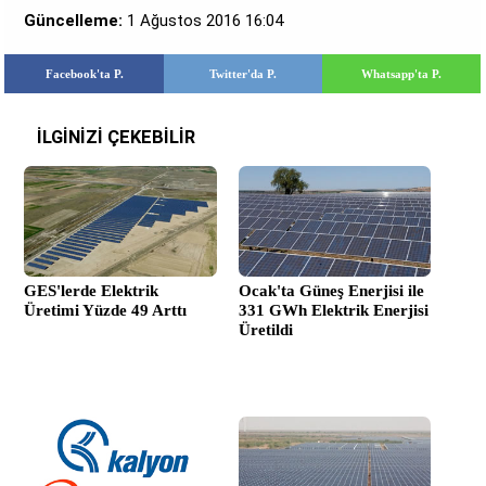
Güncelleme:
1 Ağustos 2016 16:04
Facebook'ta P.
Twitter'da P.
Whatsapp'ta P.
İLGİNİZİ ÇEKEBİLİR
GES'lerde Elektrik
Ocak'ta Güneş Enerjisi ile
Üretimi Yüzde 49 Arttı
331 GWh Elektrik Enerjisi
Üretildi