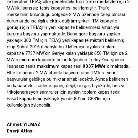
ile beraber TEİAŞ ülke genelindeki tüm trafo merkezleri için 2
MW'lık lisanssız tesis kapasitesi belirlemiştir. Trafo
merkezinin bulunduğu bölgede 2 MW üzerinde talep olması
durumunda ise ilgili elektrik dağıtım şirketi TM kapasite
görüşü için TEİAŞ'ın yeni kapasite belirlenmesi amacıyla
kuruma başvuru yapmaktadır. Buna göre başvuru yapılan
yaklaşık 300 TM için TEİAŞ yeni kapasite miktarı belirlemiş
olup Şubat 2016 itibariyle bu TM'ler için ayrılan toplam
kapasite 7737 MW'dır. Geriye kalan yaklaşık 650 TM için de 2
MW mininmum kapasite bulunduğundan Türkiye'nin şuanki
lisanssız tesis maksimum kapasitesi
9037 MWe
olmaktadır.
Elbette henüz 2 MW altında başvuru olan TM'lere yeni
başvurular geldikçe bu miktar artabilecektir. Ayrıca belirlenen
bu kapasiteler sadece güneş değil, rüzgar, biyokütle, hes ve
trikojenerasyon santraller için ayrılan toplam kapasitedir.
Fakat kapasitenin yaklaşık yüzde 80'inin GES'ler için
kullanıldığı söylenebilir.
Ahmet YILMAZ
Enerji Atlası