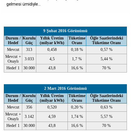
gelmesi ümidiyle...
9 Şubat 2016 Görünümü
Durum /
Kurulu
Yıllık Üretim
Tüketime
Öğle Saatlerindeki
Hedef
Güç
(milyar kWh)
Oranı
Tüketime Oranı
Mevcut
313
0,458
0,18 %
0,57 %
Mevcut +
3.033
4,5
1,7 %
5,44 %
Onaylı
Hedef 1
30.000
43,8
16,6 %
70 %
2 Mart 2016 Görünümü
Durum /
Kurulu
Yıllık Üretim
Tüketime
Öğle Saatlerindeki
Hedef
Güç
(milyar kWh)
Oranı
Tüketime Oranı
Mevcut
356
0,520
0,20 %
0,63 %
Mevcut +
3.142
4,59
1,74 %
5,57 %
Onaylı
Hedef 1
30.000
43,8
16,6 %
70 %