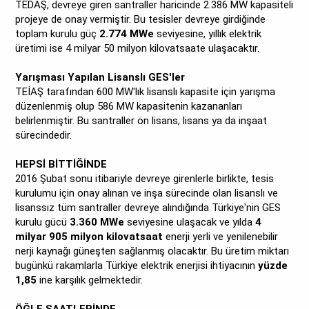
TEDAŞ, devreye giren santraller haricinde 2.386 MW kapasiteli
projeye de onay vermiştir. Bu tesisler devreye girdiğinde
toplam kurulu güç
2.774 MWe
seviyesine, yıllık elektrik
üretimi ise 4 milyar 50 milyon kilovatsaate ulaşacaktır.
Yarışması Yapılan Lisanslı GES'ler
TEİAŞ tarafından 600 MW'lık lisanslı kapasite için yarışma
düzenlenmiş olup 586 MW kapasitenin kazananları
belirlenmiştir. Bu santraller ön lisans, lisans ya da inşaat
sürecindedir.
HEPSİ BİTTİĞİNDE
2016 Şubat sonu itibariyle devreye girenlerle birlikte, tesis
kurulumu için onay alınan ve inşa sürecinde olan lisanslı ve
lisanssız tüm santraller devreye alındığında Türkiye'nin GES
kurulu gücü
3.360 MWe
seviyesine ulaşacak ve yılda
4
milyar 905 milyon kilovatsaat
enerji yerli ve yenilenebilir
nerji kaynağı güneşten sağlanmış olacaktır. Bu üretim miktarı
bugünkü rakamlarla Türkiye elektrik enerjisi ihtiyacının
yüzde
1,85
ine karşılık gelmektedir.