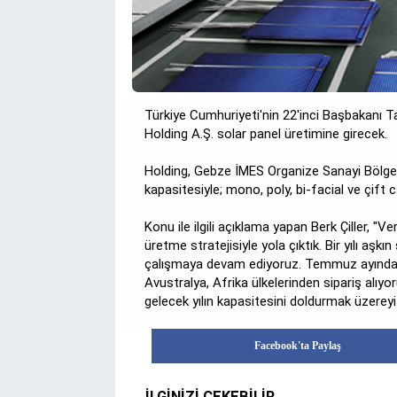
Türkiye Cumhuriyeti'nin 22'inci Başbakanı Ta
Holding A.Ş. solar panel üretimine girecek.
Holding, Gebze İMES Organize Sanayi Bölge
kapasitesiyle; mono, poly, bi-facial ve çift 
Konu ile ilgili açıklama yapan Berk Çiller, "Ve
üretme stratejisiyle yola çıktık. Bir yılı aşk
çalışmaya devam ediyoruz. Temmuz ayında f
Avustralya, Afrika ülkelerinden sipariş alıyo
gelecek yılın kapasitesini doldurmak üzereyi
Facebook'ta Paylaş
İLGİNİZİ ÇEKEBİLİR