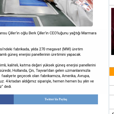
nsu Çiller'in oğlu Berk Çiller'in CEO'luğunu yağtığı Marmara
si'ndeki fabrikada, yılda 270 megavat (MW) üretim
camlı güneş enerjisi panellerinin üretimini yapacak.
rimli, kaliteli, katma değeri yüksek güneş enerjisi panellerini
ın süredir, Hollanda, Çin, Tayvan’dan gelen uzmanlarımızla
aaliyete geçecek olan fabrikamıza, Amerika, Avrupa,
ruz. 4 kıtadan aldığımız siparişle, hemen hemen bu yılın ve
z" dedi.
Twitter'da Paylaş