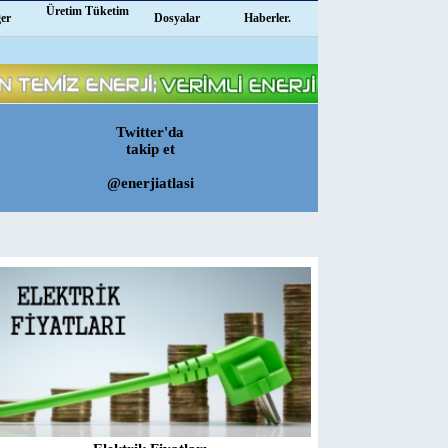
Üretim Tüketim
ğer
Dosyalar
Haberler.
Twitter'da
takip et
@enerjiatlasi