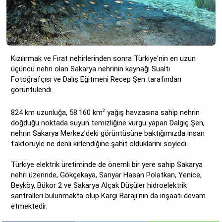
Kızılırmak ve Fırat nehirlerinden sonra Türkiye'nin en uzun
üçüncü nehri olan Sakarya nehrinin kaynağı Sualtı
Fotoğrafçısı ve Dalış Eğitmeni Recep Şen tarafından
görüntülendi.
824 km uzunluğa, 58.160 km
2
yağış havzasına sahip nehrin
doğduğu noktada suyun temizliğine vurgu yapan Dalgıç Şen,
nehrin Sakarya Merkez'deki görüntüsüne baktığımızda insan
faktörüyle ne denli kirlendiğine şahit olduklarını söyledi.
Türkiye elektrik üretiminde de önemli bir yere sahip Sakarya
nehri üzerinde, Gökçekaya, Sarıyar Hasan Polatkan, Yenice,
Beyköy, Bükor 2 ve Sakarya Alçak Düşüler hidroelektrik
santralleri bulunmakta olup Kargı Barajı'nın da inşaatı devam
etmektedir.