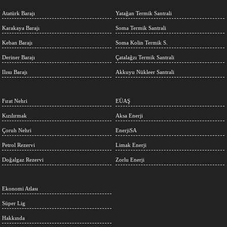
Atatürk Barajı
Yatağan Termik Santrali
Karakaya Barajı
Soma Termik Santrali
Keban Barajı
Soma Kolin Termik S.
Deriner Barajı
Çatalağzı Termik Santrali
Ilısu Barajı
Akkuyu Nükleer Santrali
Fırat Nehri
EÜAŞ
Kızılırmak
Aksa Enerji
Çoruh Nehri
EnerjiSA
Petrol Rezervi
Limak Enerji
Doğalgaz Rezervi
Zorlu Enerji
Ekonomi Atlası
Süper Lig
Hakkında