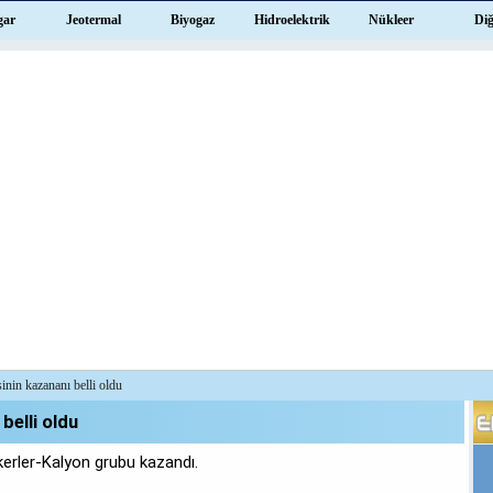
gar
Jeotermal
Biyogaz
Hidroelektrik
Nükleer
Di
inin kazananı belli oldu
belli oldu
kerler-Kalyon grubu kazandı.