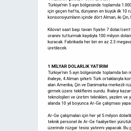
Türkiye’nin 5 ayrı bölgesinde toplamda 1.000
için geçen hafta, dünyanın en büyük ilk 10 rüz
konsorsiyumların içinde dört Alman, iki Çin, b
Kilovat saat başı tavan fiyatın 7 dolar/cent
oranını tutturmak kaydıyla 100 milyon doları
kuracak. Fabrikada her biri en az 2.3 megav
üretilecek.
1 MİLYAR DOLARLIK YATIRIM
Türkiye'nin 5 ayrı bölgesinde toplamda bin m
ihaleye, 4 Alman şirketi Türk ortaklarıyla ko
alan Amerika, Çin ve Danimarka merkezli rüzga
girmek üzere tekliflerini sundu. İhaleyi ka
teknolojileri ve üretim teknikleri, yazılım ve
alanda 10 yıl boyunca Ar-Ge çalışması yapa
Ar-Ge çalışmaları için her yıl 5 milyon dolar
teknik personel ile Ar-Ge faaliyetleri yürüt
üzerinde rüzgar tesisi yatırımı yapacak. Bu p