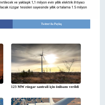
etilecek ve yaklaşık 1,1 milyon evin yıllık elektrik ihtiyacı
acak rüzgar tesisleri sayesinde yıllık ortalama 1.5 milyon
Twitter'da Paylaş
123 MW rüzgar santrali için önlisans verildi