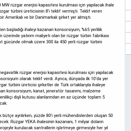
 MW rüzgar enerjisi kapasitesi kurulması için yapılacak ihale
gar türbini üreticisinin 8’i teklif vermişti. Teklif veren
ir Amerikalı ve bir Danimarkalı şirket yer almıştı.
ten başladığı ihaleyi kazanan konsorsiyum, %65 yerlilik
n üzerinde yatırım maliyeti olan bir rüzgar türbin fabrikası
at gücünde olmak üzere 300 ila 450 yerli rüzgar türbini
egavatlık rüzgar enerjisi kapasitesi kurulması için yapılacak
nsorsiyum olarak teklif verdi. Ayrıca, dünyada ilk 10'da yer
r türbini üreticisi şirketler de Türk ortaklarıyla ihaleye
zanan konsorsiyum, kanat, jeneratör tasarımı, malzeme
 yenilikçi dişli kutusu alanlarından en az üçünde toplam 5
cak.
lık bütçe ayrılırken, yüzde 80’i yerli mühendislerden oluşan 50
ülecek. Rüzgar YEKA ihalesinin kazananı, 1 milyar doların
rojeyle kurulacak santrallerin işletmeye girmesiyle her yıl