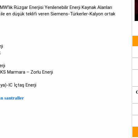
 MW'lık Rüzgar Enerjisi Yenilenebilir Enerji Kaynak Alanları
 ile en düşük teklifi veren Siemens-Türkerler-Kalyon ortak
ji
k
rji
MKS Marmara – Zorlu Enerji
a)-IC İçtaş Enerji
n santraller