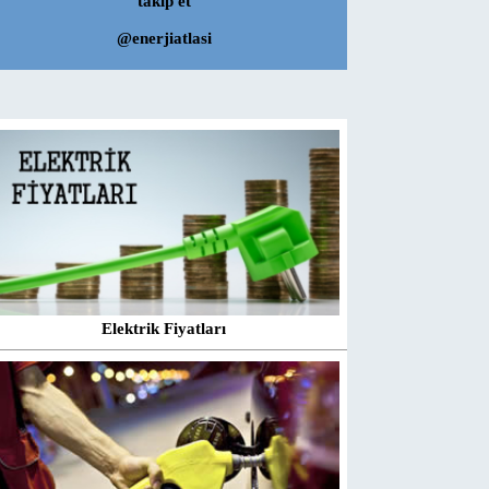
takip et
@enerjiatlasi
Elektrik Fiyatları