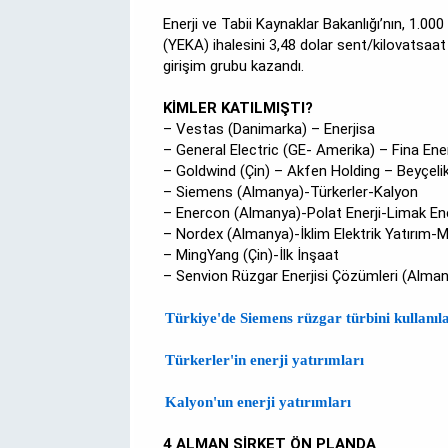
Enerji ve Tabii Kaynaklar Bakanlığı’nın, 1.000
(YEKA) ihalesini 3,48 dolar sent/kilovatsaat
girişim grubu kazandı.
KİMLER KATILMIŞTI?
– Vestas (Danimarka) – Enerjisa
– General Electric (GE- Amerika) – Fina Ener
– Goldwind (Çin) – Akfen Holding – Beyçeli
– Siemens (Almanya)-Türkerler-Kalyon
– Enercon (Almanya)-Polat Enerji-Limak Ene
– Nordex (Almanya)-İklim Elektrik Yatırım-
– MingYang (Çin)-İlk İnşaat
– Senvion Rüzgar Enerjisi Çözümleri (Almany
Türkiye'de Siemens rüzgar türbini kullanıla
Türkerler'in enerji yatırımları
Kalyon'un enerji yatırımları
4 ALMAN ŞİRKET ÖN PLANDA