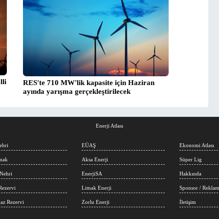
li
RES'te 710 MW'lik kapasite için Haziran
ayında yarışma gerçekleştirilecek
Enerji Atlası
ehri
EÜAŞ
Ekonomi Atlası
rmak
Aksa Enerji
Süper Lig
Nehri
EnerjiSA
Hakkında
Rezervi
Limak Enerji
Sponsor / Rekla
az Rezervi
Zorlu Enerji
İletişim