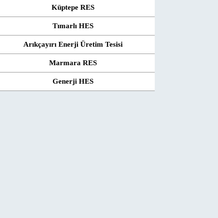
Küptepe RES
Tımarlı HES
Arıkçayırı Enerji Üretim Tesisi
Marmara RES
Generji HES