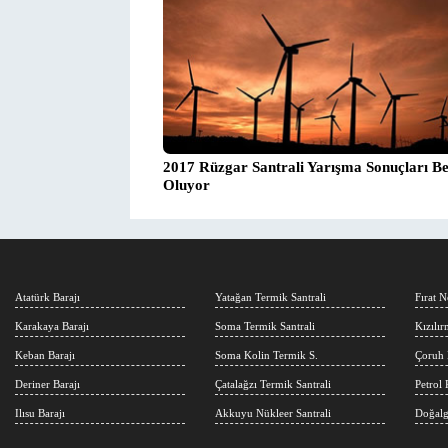
2017 Rüzgar Santrali Yarışma Sonuçları Bel
Oluyor
Atatürk Barajı
Yatağan Termik Santrali
Fırat N
Karakaya Barajı
Soma Termik Santrali
Kızılı
Keban Barajı
Soma Kolin Termik S.
Çoruh 
Deriner Barajı
Çatalağzı Termik Santrali
Petrol 
Ilısu Barajı
Akkuyu Nükleer Santrali
Doğalg