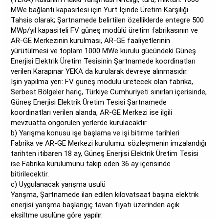
MWe bağlantı kapasitesi için Yurt İçinde Üretim Karşılığı
Tahsis olarak; Şartnamede belirtilen özelliklerde entegre 500
MWp/yıl kapasiteli FV güneş modülü üretim fabrikasının ve
AR-GE Merkezinin kurulması, AR-GE faaliyetlerinin
yürütülmesi ve toplam 1000 MWe kurulu gücündeki Güneş
Enerjisi Elektrik Üretim Tesisinin Şartnamede koordinatları
verilen Karapınar YEKA da kurularak devreye alınmasıdır.
İşin yapılma yeri: FV güneş modülü üretecek olan fabrika,
Serbest Bölgeler hariç, Türkiye Cumhuriyeti sınırları içerisinde,
Güneş Enerjisi Elektrik Üretim Tesisi Şartnamede
koordinatları verilen alanda, AR-GE Merkezi ise ilgili
mevzuatta öngörülen yerlerde kurulacaktır.
b) Yarışma konusu işe başlama ve işi bitirme tarihleri
Fabrika ve AR-GE Merkezi kurulumu; sözleşmenin imzalandığı
tarihten itibaren 18 ay, Güneş Enerjisi Elektrik Üretim Tesisi
ise Fabrika kurulumunu takip eden 36 ay içerisinde
bitirilecektir.
c) Uygulanacak yarışma usulü
Yarışma, Şartnamede ilan edilen kilovatsaat başına elektrik
enerjisi yarışma başlangıç tavan fiyatı üzerinden açık
eksiltme usulüne göre yapılır.