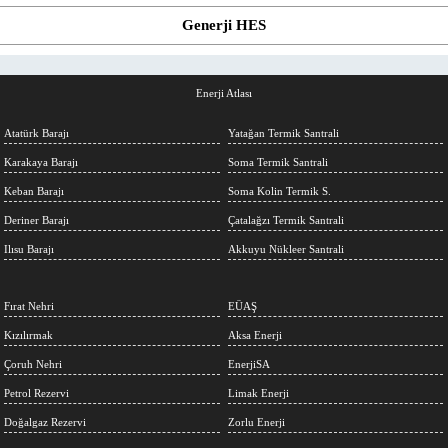
Generji HES
Enerji Atlası
Atatürk Barajı
Yatağan Termik Santrali
Karakaya Barajı
Soma Termik Santrali
Keban Barajı
Soma Kolin Termik S.
Deriner Barajı
Çatalağzı Termik Santrali
Ilısu Barajı
Akkuyu Nükleer Santrali
Fırat Nehri
EÜAŞ
Kızılırmak
Aksa Enerji
Çoruh Nehri
EnerjiSA
Petrol Rezervi
Limak Enerji
Doğalgaz Rezervi
Zorlu Enerji