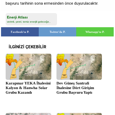
başvuru tarihinin sona ermesinden önce duyurulacaktır.
Enerji Atlası
verimli, yerel, temiz enerjili geleceğe..
Facebook'ta P.
Twitter'da P.
Whatsapp'ta P.
İLGİNİZİ ÇEKEBİLİR
Karapınar YEKA İhalesini
Dev Güneş Santrali
Kalyon & Hanwha Solar
İhalesine Dört Girişim
Grubu Kazandı
Grubu Başvuru Yaptı