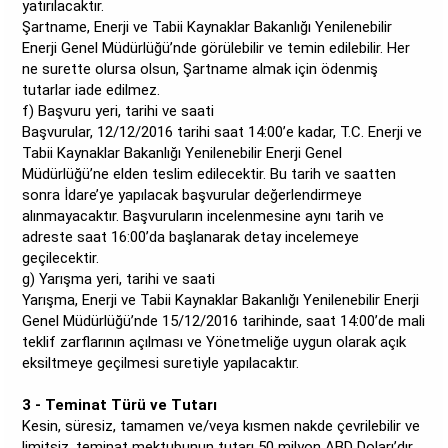
yatırılacaktır.
Şartname, Enerji ve Tabii Kaynaklar Bakanlığı Yenilenebilir
Enerji Genel Müdürlüğü’nde görülebilir ve temin edilebilir. Her
ne surette olursa olsun, Şartname almak için ödenmiş
tutarlar iade edilmez.
f) Başvuru yeri, tarihi ve saati
Başvurular, 12/12/2016 tarihi saat 14:00’e kadar, T.C. Enerji ve
Tabii Kaynaklar Bakanlığı Yenilenebilir Enerji Genel
Müdürlüğü’ne elden teslim edilecektir. Bu tarih ve saatten
sonra İdare’ye yapılacak başvurular değerlendirmeye
alınmayacaktır. Başvuruların incelenmesine aynı tarih ve
adreste saat 16:00’da başlanarak detay incelemeye
geçilecektir.
g) Yarışma yeri, tarihi ve saati
Yarışma, Enerji ve Tabii Kaynaklar Bakanlığı Yenilenebilir Enerji
Genel Müdürlüğü’nde 15/12/2016 tarihinde, saat 14:00’de mali
teklif zarflarının açılması ve Yönetmeliğe uygun olarak açık
eksiltmeye geçilmesi suretiyle yapılacaktır.
3 - Teminat Türü ve Tutarı
Kesin, süresiz, tamamen ve/veya kısmen nakde çevrilebilir ve
limitsiz, teminat mektubunun tutarı 50 milyon ABD Doları’dır.