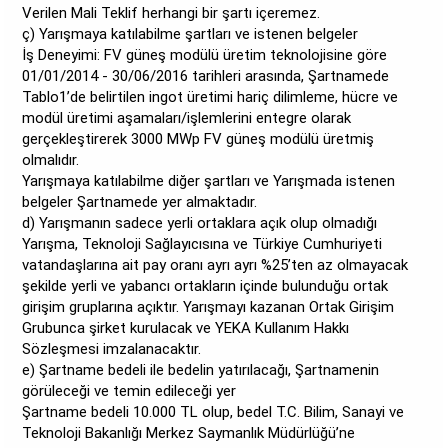
Verilen Mali Teklif herhangi bir şartı içeremez.
ç) Yarışmaya katılabilme şartları ve istenen belgeler
İş Deneyimi: FV güneş modülü üretim teknolojisine göre
01/01/2014 - 30/06/2016 tarihleri arasında, Şartnamede
Tablo1’de belirtilen ingot üretimi hariç dilimleme, hücre ve
modül üretimi aşamaları/işlemlerini entegre olarak
gerçekleştirerek 3000 MWp FV güneş modülü üretmiş
olmalıdır.
Yarışmaya katılabilme diğer şartları ve Yarışmada istenen
belgeler Şartnamede yer almaktadır.
d) Yarışmanın sadece yerli ortaklara açık olup olmadığı
Yarışma, Teknoloji Sağlayıcısına ve Türkiye Cumhuriyeti
vatandaşlarına ait pay oranı ayrı ayrı %25’ten az olmayacak
şekilde yerli ve yabancı ortakların içinde bulunduğu ortak
girişim gruplarına açıktır. Yarışmayı kazanan Ortak Girişim
Grubunca şirket kurulacak ve YEKA Kullanım Hakkı
Sözleşmesi imzalanacaktır.
e) Şartname bedeli ile bedelin yatırılacağı, Şartnamenin
görüleceği ve temin edileceği yer
Şartname bedeli 10.000 TL olup, bedel T.C. Bilim, Sanayi ve
Teknoloji Bakanlığı Merkez Saymanlık Müdürlüğü’ne