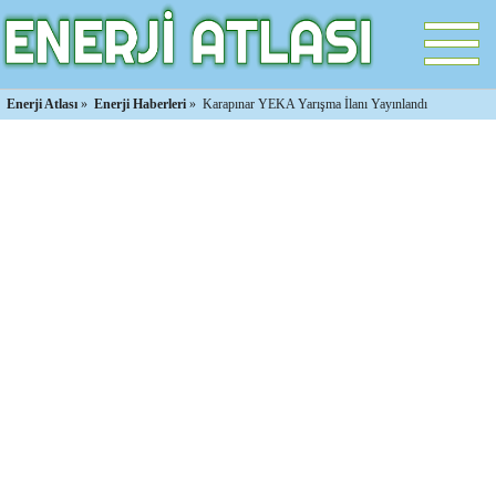
Enerji Atlası
»
Enerji Haberleri
»
Karapınar YEKA Yarışma İlanı Yayınlandı