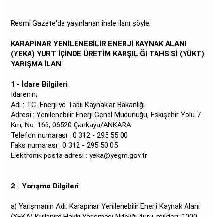
Resmi Gazete'de yayınlanan ihale ilanı şöyle;
KARAPINAR YENİLENEBİLİR ENERJİ KAYNAK ALANI
(YEKA) YURT İÇİNDE ÜRETİM KARŞILIĞI TAHSİSİ (YÜKT)
YARIŞMA İLANI
1 - İdare Bilgileri
İdarenin;
Adı : T.C. Enerji ve Tabii Kaynaklar Bakanlığı
Adresi : Yenilenebilir Enerji Genel Müdürlüğü, Eskişehir Yolu 7.
Km, No: 166, 06520 Çankaya/ANKARA
Telefon numarası : 0 312 - 295 55 00
Faks numarası : 0 312 - 295 50 05
Elektronik posta adresi :
yeka@yegm.gov.tr
2 - Yarışma Bilgileri
a) Yarışmanın Adı: Karapınar Yenilenebilir Enerji Kaynak Alanı
(YEKA) Kullanım Hakkı Yarışması Niteliği, türü, miktarı: 1000