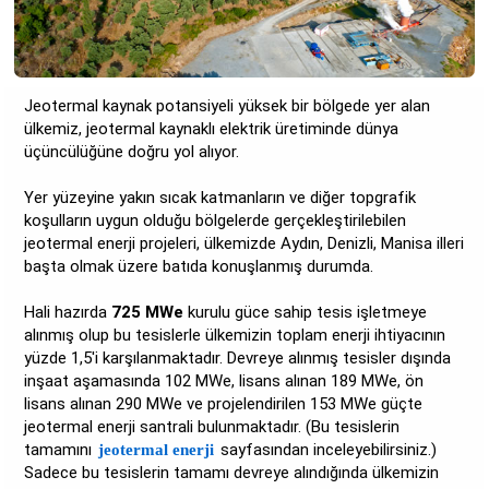
Jeotermal kaynak potansiyeli yüksek bir bölgede yer alan
ülkemiz, jeotermal kaynaklı elektrik üretiminde dünya
üçüncülüğüne doğru yol alıyor.
Yer yüzeyine yakın sıcak katmanların ve diğer topgrafik
koşulların uygun olduğu bölgelerde gerçekleştirilebilen
jeotermal enerji projeleri, ülkemizde Aydın, Denizli, Manisa illeri
başta olmak üzere batıda konuşlanmış durumda.
Hali hazırda
725 MWe
kurulu güce sahip tesis işletmeye
alınmış olup bu tesislerle ülkemizin toplam enerji ihtiyacının
yüzde 1,5'i karşılanmaktadır. Devreye alınmış tesisler dışında
inşaat aşamasında 102 MWe, lisans alınan 189 MWe, ön
lisans alınan 290 MWe ve projelendirilen 153 MWe güçte
jeotermal enerji santrali bulunmaktadır. (Bu tesislerin
tamamını
sayfasından inceleyebilirsiniz.)
jeotermal enerji
Sadece bu tesislerin tamamı devreye alındığında ülkemizin