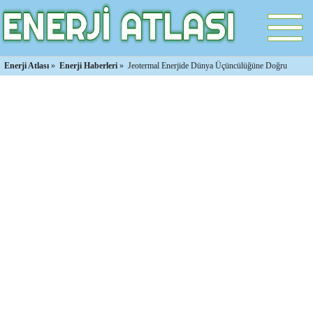
Enerji Atlası
»
Enerji Haberleri
»
Jeotermal Enerjide Dünya Üçüncülüğüne Doğru