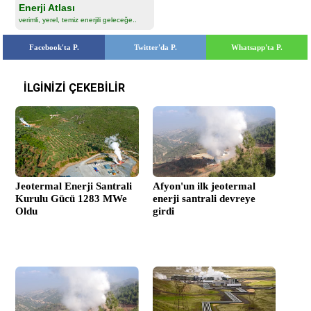
Enerji Atlası
verimli, yerel, temiz enerjili geleceğe..
Facebook'ta P.
Twitter'da P.
Whatsapp'ta P.
İLGİNİZİ ÇEKEBİLİR
Jeotermal Enerji Santrali
Afyon'un ilk jeotermal
Kurulu Gücü 1283 MWe
enerji santrali devreye
Oldu
girdi