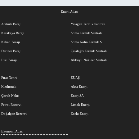
Enerji Atlası
Atatürk Barajı
Yatağan Termik Santrali
Karakaya Barajı
Soma Termik Santrali
Keban Barajı
Soma Kolin Termik S.
Deriner Barajı
Çatalağzı Termik Santrali
Ilısu Barajı
Akkuyu Nükleer Santrali
Fırat Nehri
EÜAŞ
Kızılırmak
Aksa Enerji
Çoruh Nehri
EnerjiSA
Petrol Rezervi
Limak Enerji
Doğalgaz Rezervi
Zorlu Enerji
Ekonomi Atlası