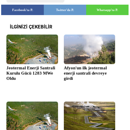
Facebook'ta P.
Twitter'da P.
Whatsapp'ta P.
İLGİNİZİ ÇEKEBİLİR
Jeotermal Enerji Santrali
Afyon'un ilk jeotermal
Kurulu Gücü 1283 MWe
enerji santrali devreye
Oldu
girdi