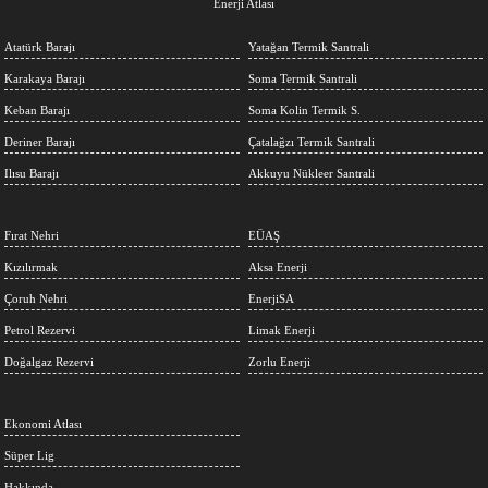
Enerji Atlası
Atatürk Barajı
Yatağan Termik Santrali
Karakaya Barajı
Soma Termik Santrali
Keban Barajı
Soma Kolin Termik S.
Deriner Barajı
Çatalağzı Termik Santrali
Ilısu Barajı
Akkuyu Nükleer Santrali
Fırat Nehri
EÜAŞ
Kızılırmak
Aksa Enerji
Çoruh Nehri
EnerjiSA
Petrol Rezervi
Limak Enerji
Doğalgaz Rezervi
Zorlu Enerji
Ekonomi Atlası
Süper Lig
Hakkında