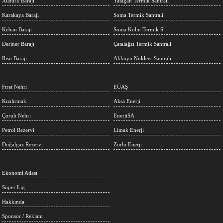
Atatürk Barajı
Yatağan Termik Santrali
Karakaya Barajı
Soma Termik Santrali
Keban Barajı
Soma Kolin Termik S.
Deriner Barajı
Çatalağzı Termik Santrali
Ilısu Barajı
Akkuyu Nükleer Santrali
Fırat Nehri
EÜAŞ
Kızılırmak
Aksa Enerji
Çoruh Nehri
EnerjiSA
Petrol Rezervi
Limak Enerji
Doğalgaz Rezervi
Zorlu Enerji
Ekonomi Atlası
Süper Lig
Hakkında
Sponsor / Reklam