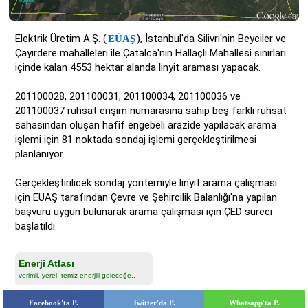
Elektrik Üretim A.Ş. (
), İstanbul'da Silivri'nin Beyciler ve
EÜAŞ
Çayırdere mahalleleri ile Çatalca'nın Hallaçlı Mahallesi sınırları
içinde kalan 4553 hektar alanda linyit araması yapacak.
201100028, 201100031, 201100034, 201100036 ve
201100037 ruhsat erişim numarasına sahip beş farklı ruhsat
sahasından oluşan hafif engebeli arazide yapılacak arama
işlemi için 81 noktada sondaj işlemi gerçekleştirilmesi
planlanıyor.
Gerçekleştirilicek sondaj yöntemiyle linyit arama çalışması
için EÜAŞ tarafından Çevre ve Şehircilik Balanlığı'na yapılan
başvuru uygun bulunarak arama çalışması için ÇED süreci
başlatıldı.
Enerji Atlası
verimli, yerel, temiz enerjili geleceğe..
Facebook'ta P.
Twitter'da P.
Whatsapp'ta P.