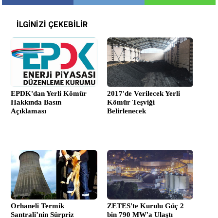
İLGİNİZİ ÇEKEBİLİR
EPDK'dan Yerli Kömür
2017'de Verilecek Yerli
Hakkında Basın
Kömür Teşviği
Açıklaması
Belirlenecek
Orhaneli Termik
ZETES'te Kurulu Güç 2
Santrali’nin Sürpriz
bin 790 MW'a Ulaştı