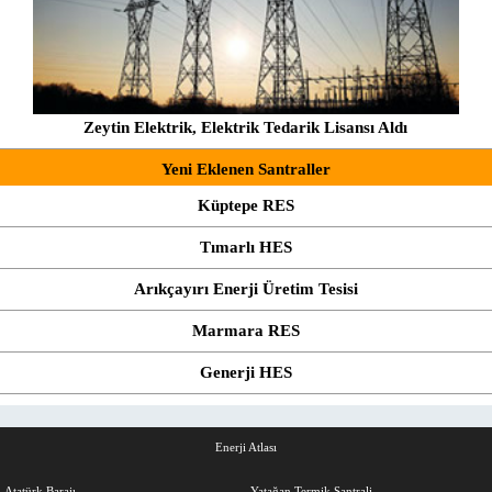
Zeytin Elektrik, Elektrik Tedarik Lisansı Aldı
Yeni Eklenen Santraller
Küptepe RES
Tımarlı HES
Arıkçayırı Enerji Üretim Tesisi
Marmara RES
Generji HES
Enerji Atlası
Atatürk Barajı
Yatağan Termik Santrali