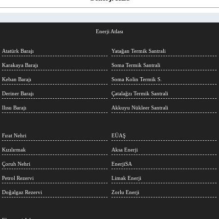
Enerji Atlası
Atatürk Barajı
Yatağan Termik Santrali
Karakaya Barajı
Soma Termik Santrali
Keban Barajı
Soma Kolin Termik S.
Deriner Barajı
Çatalağzı Termik Santrali
Ilısu Barajı
Akkuyu Nükleer Santrali
Fırat Nehri
EÜAŞ
Kızılırmak
Aksa Enerji
Çoruh Nehri
EnerjiSA
Petrol Rezervi
Limak Enerji
Doğalgaz Rezervi
Zorlu Enerji