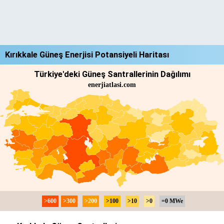
Kırıkkale Güneş Enerjisi Potansiyeli Haritası
Türkiye'deki Güneş Santrallerinin Dağılımı
enerjiatlasi.com
>600
>300
>200
>100
>10
>0
=0 MWe