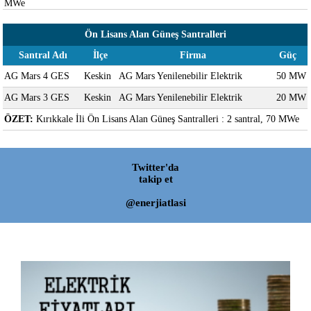
MWe
Ön Lisans Alan Güneş Santralleri
Santral Adı
İlçe
Firma
Güç
AG Mars 4 GES
Keskin
AG Mars Yenilenebilir Elektrik
50 MW
AG Mars 3 GES
Keskin
AG Mars Yenilenebilir Elektrik
20 MW
ÖZET:
Kırıkkale İli Ön Lisans Alan Güneş Santralleri : 2 santral, 70 MWe
Twitter'da
takip et
@enerjiatlasi