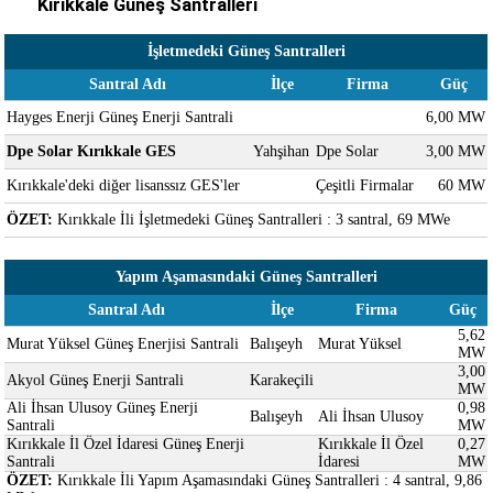
Kırıkkale Güneş Santralleri
İşletmedeki Güneş Santralleri
Santral Adı
İlçe
Firma
Güç
Hayges Enerji Güneş Enerji Santrali
6,00 MW
Dpe Solar Kırıkkale GES
Yahşihan
Dpe Solar
3,00 MW
Kırıkkale'deki diğer lisanssız GES'ler
Çeşitli Firmalar
60 MW
ÖZET:
Kırıkkale İli İşletmedeki Güneş Santralleri : 3 santral, 69 MWe
Yapım Aşamasındaki Güneş Santralleri
Santral Adı
İlçe
Firma
Güç
5,62
Murat Yüksel Güneş Enerjisi Santrali
Balışeyh
Murat Yüksel
MW
3,00
Akyol Güneş Enerji Santrali
Karakeçili
MW
Ali İhsan Ulusoy Güneş Enerji
0,98
Balışeyh
Ali İhsan Ulusoy
Santrali
MW
Kırıkkale İl Özel İdaresi Güneş Enerji
Kırıkkale İl Özel
0,27
Santrali
İdaresi
MW
ÖZET:
Kırıkkale İli Yapım Aşamasındaki Güneş Santralleri : 4 santral, 9,86