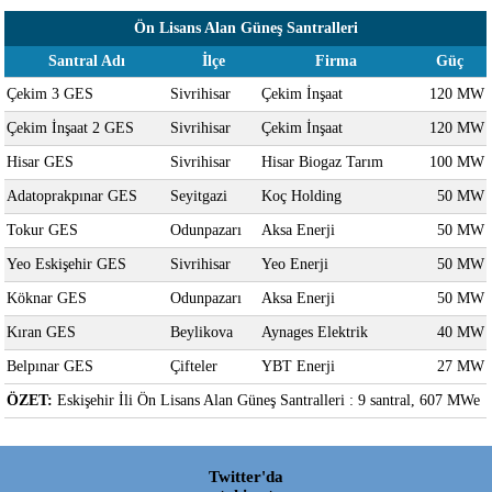
Ön Lisans Alan Güneş Santralleri
Santral Adı
İlçe
Firma
Güç
Çekim 3 GES
Sivrihisar
Çekim İnşaat
120 MW
Çekim İnşaat 2 GES
Sivrihisar
Çekim İnşaat
120 MW
Hisar GES
Sivrihisar
Hisar Biogaz Tarım
100 MW
Adatoprakpınar GES
Seyitgazi
Koç Holding
50 MW
Tokur GES
Odunpazarı
Aksa Enerji
50 MW
Yeo Eskişehir GES
Sivrihisar
Yeo Enerji
50 MW
Köknar GES
Odunpazarı
Aksa Enerji
50 MW
Kıran GES
Beylikova
Aynages Elektrik
40 MW
Belpınar GES
Çifteler
YBT Enerji
27 MW
ÖZET:
Eskişehir İli Ön Lisans Alan Güneş Santralleri : 9 santral, 607 MWe
Twitter'da