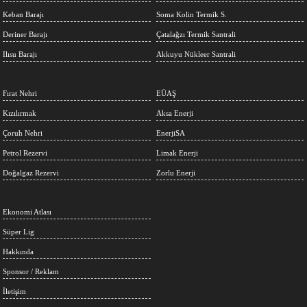
Keban Barajı
Soma Kolin Termik S.
Deriner Barajı
Çatalağzı Termik Santrali
Ilısu Barajı
Akkuyu Nükleer Santrali
Fırat Nehri
EÜAŞ
Kızılırmak
Aksa Enerji
Çoruh Nehri
EnerjiSA
Petrol Rezervi
Limak Enerji
Doğalgaz Rezervi
Zorlu Enerji
Ekonomi Atlası
Süper Lig
Hakkında
Sponsor / Reklam
İletişim