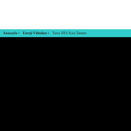
Anasayfa
»
Enerji Videoları
»
Toros HES Kısa Tanıtım