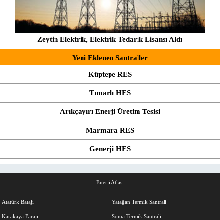
Zeytin Elektrik, Elektrik Tedarik Lisansı Aldı
Yeni Eklenen Santraller
Küptepe RES
Tımarlı HES
Arıkçayırı Enerji Üretim Tesisi
Marmara RES
Generji HES
Enerji Atlası
Atatürk Barajı
Yatağan Termik Santrali
Karakaya Barajı
Soma Termik Santrali