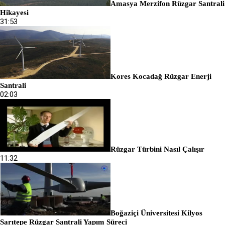
Amasya Merzifon Rüzgar Santrali
Hikayesi
31:53
Kores Kocadağ Rüzgar Enerji
Santrali
02:03
Rüzgar Türbini Nasıl Çalışır
11:32
Boğaziçi Üniversitesi Kilyos
Sarıtepe Rüzgar Santrali Yapım Süreci