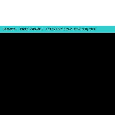
Anasayfa
»
Enerji Videoları
»
Edincik Enerji rüzgar santrali açılış töreni