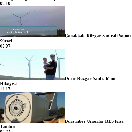
02:10
Çanakkale Rüzgar Santrali Yapım
Süreci
03:37
Dinar Rüzgar Santrali'nin
Hikayesi
11:17
Dursunbey Umurlar RES Kısa
Tanıtım
02:24