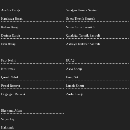
Atatürk Barajı
Yatağan Termik Santrali
Karakaya Barajı
Soma Termik Santrali
Keban Barajı
Soma Kolin Termik S.
Deriner Barajı
Çatalağzı Termik Santrali
Ilısu Barajı
Akkuyu Nükleer Santrali
Fırat Nehri
EÜAŞ
Kızılırmak
Aksa Enerji
Çoruh Nehri
EnerjiSA
Petrol Rezervi
Limak Enerji
Doğalgaz Rezervi
Zorlu Enerji
Ekonomi Atlası
Süper Lig
Hakkında