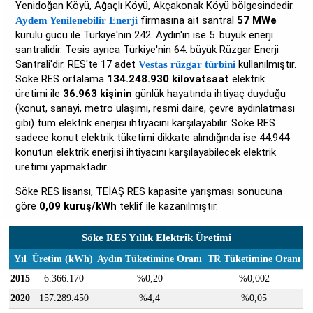
Yenidoğan Köyü, Ağaçlı Köyü, Akçakonak Köyü bölgesindedir.
firmasına ait santral
57 MWe
Aydem Yenilenebilir Enerji
kurulu gücü ile Türkiye'nin 242. Aydın'ın ise 5. büyük enerji
santralidir. Tesis ayrıca Türkiye'nin 64. büyük Rüzgar Enerji
Santrali'dir. RES'te 17 adet
kullanılmıştır.
Vestas rüzgar türbini
Söke RES ortalama
134.248.930 kilovatsaat
elektrik
üretimi ile
36.963 kişinin
günlük hayatında ihtiyaç duyduğu
(konut, sanayi, metro ulaşımı, resmi daire, çevre aydınlatması
gibi) tüm elektrik enerjisi ihtiyacını karşılayabilir. Söke RES
sadece konut elektrik tüketimi dikkate alındığında ise 44.944
konutun elektrik enerjisi ihtiyacını karşılayabilecek elektrik
üretimi yapmaktadır.
Söke RES lisansı, TEİAŞ RES kapasite yarışması sonucuna
göre
0,09 kuruş/kWh
teklif ile kazanılmıştır.
Söke RES Yıllık Elektrik Üretimi
Yıl
Üretim (kWh)
Aydın Tüketimine Oranı
TR Tüketimine Oranı
2015
6.366.170
%0,20
%0,002
2020
157.289.450
%4,4
%0,05