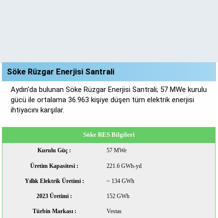
Söke Rüzgar Enerjisi Santrali
Aydın'da bulunan Söke Rüzgar Enerjisi Santrali; 57 MWe kurulu
gücü ile ortalama 36.963 kişiye düşen tüm elektrik enerjisi
ihtiyacını karşılar.
Söke RES Bilgileri
Kurulu Güç :
57 MWe
Üretim Kapasitesi :
221.6 GWh-yıl
Yıllık Elektrik Üretimi :
~ 134 GWh
2023 Üretimi :
152 GWh
Türbin Markası :
Vestas