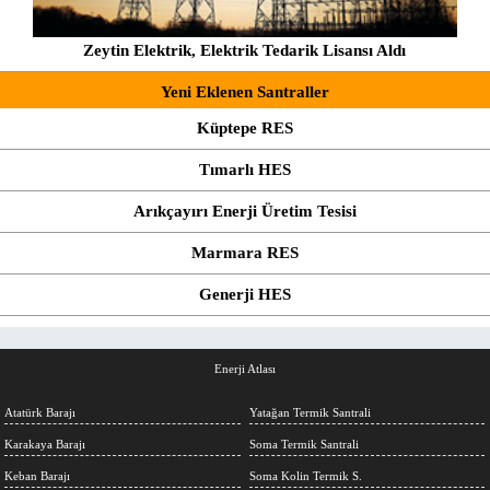
Zeytin Elektrik, Elektrik Tedarik Lisansı Aldı
Yeni Eklenen Santraller
Küptepe RES
Tımarlı HES
Arıkçayırı Enerji Üretim Tesisi
Marmara RES
Generji HES
Enerji Atlası
Atatürk Barajı
Yatağan Termik Santrali
Karakaya Barajı
Soma Termik Santrali
Keban Barajı
Soma Kolin Termik S.