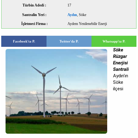
Türbin Adedi :
17
Santralin Yeri :
Aydın
, Söke
İşletmeci Firma :
Aydem Yenilenebilir Enerji
Facebook'ta P.
Twitter'da P.
Whatsapp'ta P.
Söke
Rüzgar
Enerjisi
Santrali
Aydın'ın
Söke
ilçesi