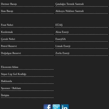
Deriner Barajı
Çatalağzı Termik Santrali
Ilısu Barajı
Akkuyu Nükleer Santrali
Fırat Nehri
EÜAŞ
Kızılırmak
Aksa Enerji
Çoruh Nehri
EnerjiSA
Petrol Rezervi
Limak Enerji
Doğalgaz Rezervi
Zorlu Enerji
Ekonomi Atlası
Süper Lig Gol Krallığı
Hakkında
Sponsor / Reklam
İletişim