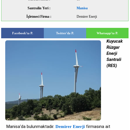
Santralin Yeri :
Manisa
İşletmeci Firma :
Demirer Enerji
Facebook'ta P.
Twitter'da P.
Whatsapp'ta P.
Kuyucak
Rüzgar
Enerji
Santrali
(RES)
Manisa'da bulunmaktadır.
firmasına ait
Demirer Enerji