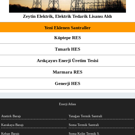
Zeytin Elektrik, Elektrik Tedarik Lisansı Aldı
Yeni Eklenen Santraller
Küptepe RES
Tımarlı HES
Arıkçayırı Enerji Üretim Tesisi
Marmara RES
Generji HES
Enerji Atlası
Atatürk Barajı
Yatağan Termik Santrali
Karakaya Barajı
Soma Termik Santrali
Keban Barajı
Soma Kolin Termik S.