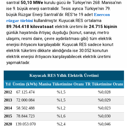
santral
50,10 MWe
kurulu gücü ile Türkiye'nin 268. Manisa'nın
ise 9. büyük enerji santralidir. Tesis ayrıca Türkiye'nin 79.
büyük Rüzgar Enerji Santrali'dir. RES'te 19 adet
Enercon
kullanılmıştır. Kuyucak RES ortalama
rüzgar türbini
89.764.418 kilovatsaat
elektrik üretimi ile
24.715 kişinin
günlük hayatında ihtiyaç duyduğu (konut, sanayi, metro
ulaşımı, resmi daire, çevre aydınlatması gibi) tüm elektrik
enerjisi ihtiyacını karşılayabilir. Kuyucak RES sadece konut
elektrik tüketimi dikkate alındığında ise 30.052 konutun
elektrik enerjisi ihtiyacını karşılayabilecek elektrik üretimi
yapmaktadır.
Kuyucak RES Yıllık Elektrik Üretimi
Yıl
Üretim (kWh)
Manisa Tüketimine Oranı
TR Tüketimine Oranı
2012
67.125.474
%1,5
%0,028
2013
72.000.084
%1,5
%0,029
2014
58.502.488
%1,2
%0,023
2015
78.844.723
%1,6
%0,030
2020
139.053.070
%2,4
%0,046