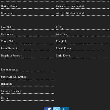
Deriner Barajı
Çatalağzı Termik Santrali
Ilısu Barajı
Akkuyu Nükleer Santrali
Fırat Nehri
EÜAŞ
Kızılırmak
Aksa Enerji
Çoruh Nehri
EnerjiSA
Petrol Rezervi
Limak Enerji
Doğalgaz Rezervi
Zorlu Enerji
Ekonomi Atlası
Süper Lig Gol Krallığı
Hakkında
Sponsor / Reklam
İletişim