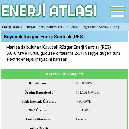
Enerji Atlası
»
Rüzgar Enerji Santralleri
»
Kuyucak Rüzgar Enerji Santrali (RES)
Kuyucak Rüzgar Enerji Santrali (RES)
Manisa'da bulunan Kuyucak Rüzgar Enerji Santrali (RES);
50,10 MWe kurulu gücü ile ortalama 24.715 kişiye düşen tüm
elektrik enerjisi ihtiyacını karşılar.
Kuyucak RES Bilgileri
Kurulu Güç :
50,10 MWe
Üretim Kapasitesi :
171.162 GWh-yıl
Yıllık Elektrik Üretimi :
~ 90 GWh
2023 Üretimi :
123 GWh
Türbin Markası :
Enercon
Türbin Adedi :
19