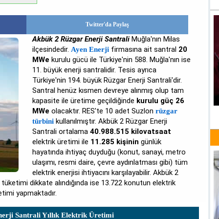
Twitter'da Paylaş
Akbük 2 Rüzgar Enerji Santrali
Muğla'nın Milas
ilçesindedir.
firmasına ait santral
20
Ayen Enerji
MWe
kurulu gücü ile Türkiye'nin 588. Muğla'nın ise
11. büyük enerji santralidir. Tesis ayrıca
Türkiye'nin 194. büyük Rüzgar Enerji Santrali'dir.
Santral henüz kısmen devreye alınmış olup tam
kapasite ile üretime geçildiğinde
kurulu güç 26
MWe
olacaktır. RES'te 10 adet Suzlon
rüzgar
kullanılmıştır. Akbük 2 Rüzgar Enerji
türbini
Santrali ortalama
40.988.515 kilovatsaat
elektrik üretimi ile
11.285 kişinin
günlük
hayatında ihtiyaç duyduğu (konut, sanayi, metro
ulaşımı, resmi daire, çevre aydınlatması gibi) tüm
elektrik enerjisi ihtiyacını karşılayabilir. Akbük 2
 tüketimi dikkate alındığında ise 13.722 konutun elektrik
üretimi yapmaktadır.
rji Santrali Yıllık Elektrik Üretimi