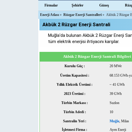
Firmalar
Şehirler
Güneş
Rüz
Enerji Atlası
»
Rüzgar Enerji Santralleri
»
Akbük 2 Rüzgar En
Akbük 2 Rüzgar Enerji Santrali
Muğla'da bulunan Akbük 2 Rüzgar Enerji San
tüm elektrik enerjisi ihtiyacını karşılar.
Akbük 2 Rüzgar Enerji Santrali Bilgileri
Kurulu Güç :
20 MWe
Üretim Kapasitesi :
68.153 GWh-yı
Yıllık Elektrik Üretimi :
~ 41 GWh
2023 Üretimi :
39 GWh
Türbin Markası :
Suzlon
Türbin Adedi :
10
Santralin Yeri :
Muğla
, Milas
İşletmeci Firma :
Ayen Enerji