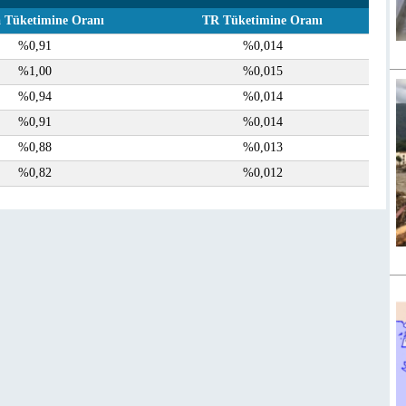
 Tüketimine Oranı
TR Tüketimine Oranı
%0,91
%0,014
%1,00
%0,015
%0,94
%0,014
%0,91
%0,014
%0,88
%0,013
%0,82
%0,012