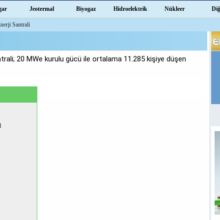
gar
Jeotermal
Biyogaz
Hidroelektrik
Nükleer
Di
erji Santrali
trali; 20 MWe kurulu gücü ile ortalama 11.285 kişiye düşen
l