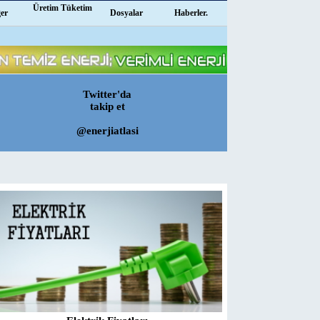
Üretim Tüketim
ğer
Dosyalar
Haberler.
Twitter'da
takip et
@enerjiatlasi