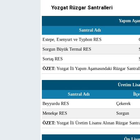
Yozgat Rüzgar Santralleri
Yapım Aşam
Santral Adı
Estepe, Esenyurt ve Typhon RES
Sorgun Büyük Termal RES
Sortaş RES
ÖZET:
Yozgat İli Yapım Aşamasındaki Rüzgar Santrall
Üretim Lisa
Santral Adı
İlçe
Beyyurdu RES
Çekerek
Menekşe RES
Sorgun
ÖZET:
Yozgat İli Üretim Lisansı Alınan Rüzgar Santra
Ön Lisan