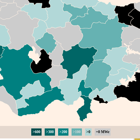
>600
>300
>200
>100
>0
=0 MWe