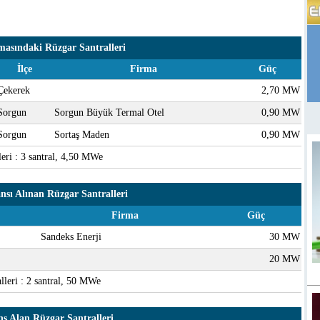
asındaki Rüzgar Santralleri
İlçe
Firma
Güç
Çekerek
2,70 MW
Sorgun
Sorgun Büyük Termal Otel
0,90 MW
Sorgun
Sortaş Maden
0,90 MW
eri : 3 santral, 4,50 MWe
nsı Alınan Rüzgar Santralleri
Firma
Güç
Sandeks Enerji
30 MW
20 MW
lleri : 2 santral, 50 MWe
s Alan Rüzgar Santralleri