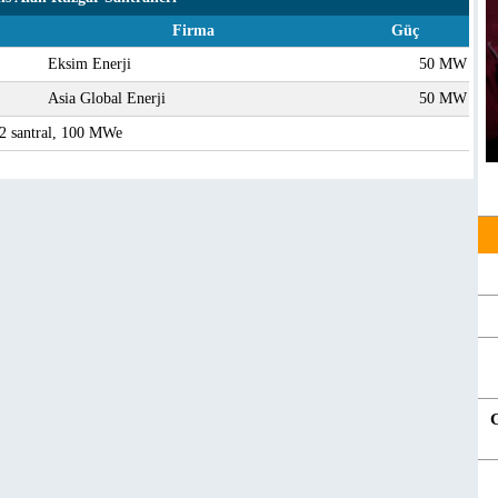
Firma
Güç
Eksim Enerji
50 MW
Asia Global Enerji
50 MW
 2 santral, 100 MWe