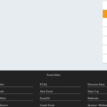
Enerji Atlası
ehri
EÜAŞ
Ekonomi Atlası
rmak
Aksa Enerji
Süper Lig
Nehri
EnerjiSA
Hakkında
Rezervi
Limak Enerji
Sponsor / Rekla