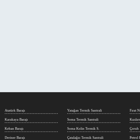
Atatürk Barajı
Yatağan Termik Santrali
Fırat N
Karakaya Barajı
Soma Termik Santrali
Kızılı
Keban Barajı
Soma Kolin Termik S.
Çoruh 
Deriner Barajı
Çatalağzı Termik Santrali
Petrol 